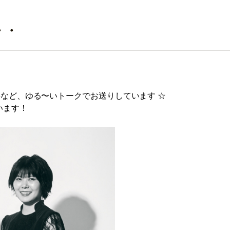
・・
来事など、ゆる〜いトークでお送りしています ☆
います！