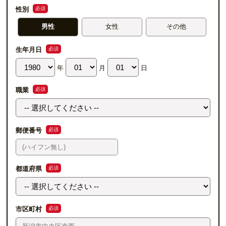
必須
性別
男性
女性
その他
必須
生年月日
年
月
日
必須
職業
必須
郵便番号
必須
都道府県
必須
市区町村