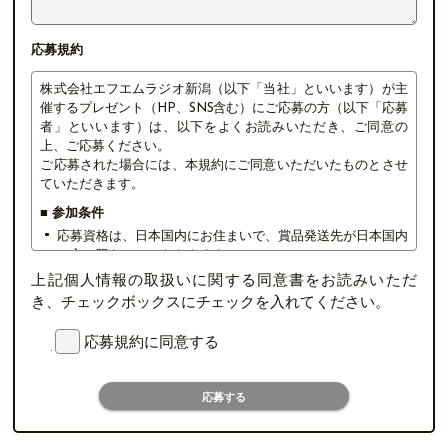
応募規約
株式会社エフエムラジオ新潟（以下「当社」といいます）が主
催するプレゼント（HP、SNS含む）にご応募の方（以下「応募
者」といいます）は、以下をよくお読みいただき、ご同意の
上、ご応募ください。
ご応募された場合には、本規約にご同意いただいたものとさせ
ていただきます。
■ 参加条件
応募資格は、日本国内にお住まいで、賞品発送先が日本国内
の方に限らせていただきます。
複数の応募（住所や氏名が同一等）や、不正なアカウントか
上記個人情報の取扱いに関する同意書をお読みいただ
らの応募、その他当社が不正行為と判断した場合には、応
き、チェックボックスにチェックを入れてください。
募・当選を無効とさせていただく場合がございます。
お酒を含む商品は20歳以上の方のみとさせていただきま
応募規約に同意する
す。
当社社員及び関係者の応募はできません。
応募する
SNSプレゼントキャンペーンにご応募の際、アカウント非公
開設定にされている場合は応募対象外となります。