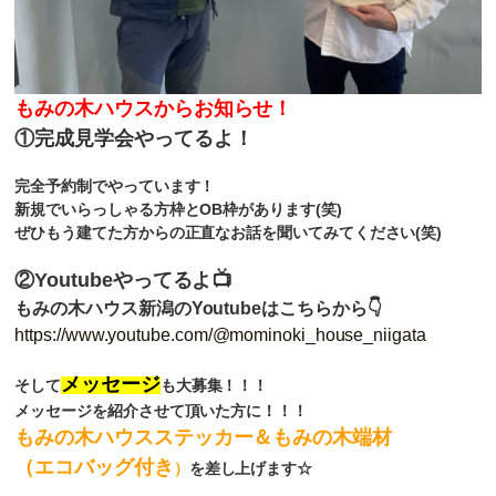
もみの木ハウスからお知らせ！
①完成見学会やってるよ！
完全予約制でやっています！
新規でいらっしゃる方枠とOB枠があります(笑)
ぜひもう建てた方からの正直なお話を聞いてみてください(笑)
②Youtubeやってるよ📺
もみの木ハウス新潟のYoutubeはこちらから👇
https://www.youtube.com/@mominoki_house_niigata
メッセージ
そして
も大募集！！！
メッセージを紹介させて頂いた方に！！！
もみの木ハウスステッカー＆もみの木端材
（エコバッグ付き
）
を差し上げます☆