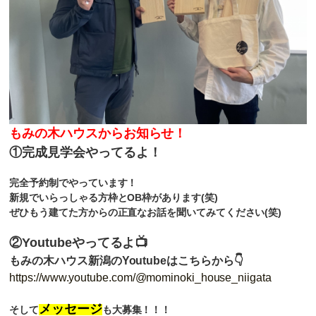
もみの木ハウスからお知らせ！
①完成見学会やってるよ！
完全予約制でやっています！
新規でいらっしゃる方枠とOB枠があります(笑)
ぜひもう建てた方からの正直なお話を聞いてみてください(笑)
②Youtubeやってるよ📺
もみの木ハウス新潟のYoutubeはこちらから👇
https://www.youtube.com/@mominoki_house_niigata
メッセージ
そして
も大募集！！！