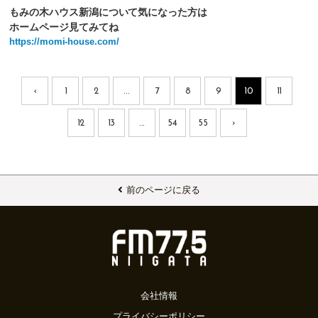
もみの木ハウス新潟について気になった方は
ホームページ見てみてね
https://momi-house.com/
‹
1
2
...
7
8
9
10
11
12
13
...
54
55
›
前のページに戻る
会社情報
プライバシーポリシー