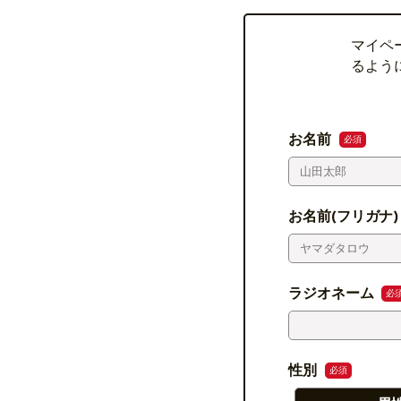
マイペ
るよう
お名前
必須
お名前(フリガナ
ラジオネーム
必
性別
必須