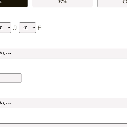
性
女性
そ
月
日