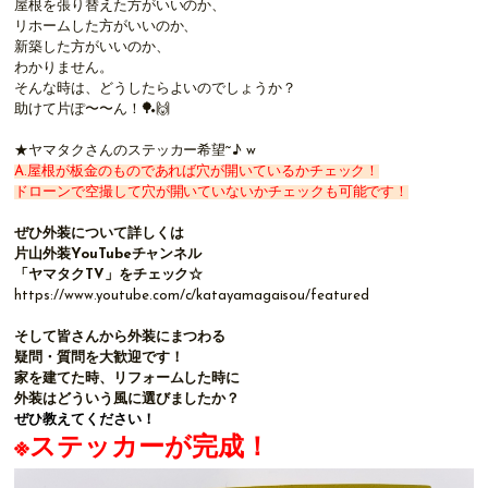
屋根を張り替えた方がいいのか、
リホームした方がいいのか、
新築した方がいいのか、
わかりません。
そんな時は、どうしたらよいのでしょうか？
助けて片ぽ〜〜ん！🏓🙌
★ヤマタクさんのステッカー希望~♪ w
A.屋根が板金のものであれば穴が開いているかチェック！
ドローンで空撮して穴が開いていないかチェックも可能です！
ぜひ外装について詳しくは
片山外装YouTubeチャンネル
「ヤマタクTV」をチェック☆
https://www.youtube.com/c/katayamagaisou/featured
そして皆さんから外装にまつわる
疑問・質問を大歓迎です！
家を建てた時、リフォームした時に
外装はどういう風に選びましたか？
ぜひ教えてください！
※ステッカーが完成！