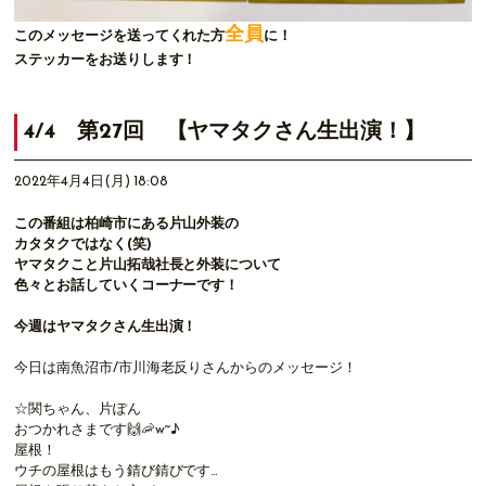
全員
このメッセージを送ってくれた方
に！
ステッカーをお送りします！
4/4 第27回 【ヤマタクさん生出演！】
2022年4月4日(月) 18:08
この番組は柏崎市にある片山外装の
カタタクではなく(笑)
ヤマタクこと片山拓哉社長と外装について
色々とお話していくコーナーです！
今週はヤマタクさん生出演！
今日は南魚沼市/市川海老反りさんからのメッセージ！
☆関ちゃん、片ぽん
おつかれさまです🙌🦐w~♪
屋根！
ウチの屋根はもう錆び錆びです…