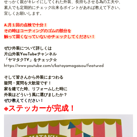
せっかく親がキレイにしてくれた外装、長持ちさせる為の工夫や、
素人でも定期的にチェック出来るポイントがあれば教えて下さい。
宜しくお願いします。
A.月１回の点検で十分！
その時はコーティングのゴムの部分を
触って固くなっていないかチェックしてください！
ぜひ外装について詳しくは
片山外装YouTubeチャンネル
「ヤマタクTV」をチェック☆
https://www.youtube.com/c/katayamagaisou/featured
そして皆さんから外装にまつわる
疑問・質問を大歓迎です！
家を建てた時、リフォームした時に
外装はどういう風に選びましたか？
ぜひ教えてください！
※ステッカーが完成！