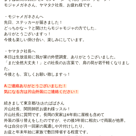
モジャメガネさん、ヤマタク社長、お疲れ様です。
・モジャメガネさんへ
先日、ステッカーが届きました！
どっちかな～？と開けたらモジャモジャの方でした…
ありがとうございますっ！
今後も楽しい掛け合い、楽しみにしています。
・ヤマタク社長へ
本日は生放送前に我が家の外壁調査、ありがとうございました。
「まだ全然大丈夫！」との社長のお言葉で、肩の荷が若干軽くなりまし
た。
今後とも、宜しくお願い致しますっ！
A.ご連絡ありがとうございました！
気になる方は片山外装にご連絡ください！
続きまして
東京都/おおたぱぱさん
片山社長、関田師匠お疲れ様ッスル！
片山社長に質問です。長岡の実家は6年前に屋根も含めて
外装の張り替えをしたのですが、その後3年前に相次いで両親が他界。
今は自分が月一回家の風通しや片付けしたり、
お盆と年末年始に家族で数日帰省する程度です。