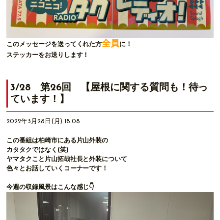
全員
このメッセージを送ってくれた方
に！
ステッカーをお送りします！
3/28 第26回 【屋根に関する質問も！待っ
ています！】
2022年3月28日(月) 18:08
この番組は柏崎市にある片山外装の
カタタクではなく(笑)
ヤマタクこと片山拓哉社長と外装について
色々とお話していくコーナーです！
今週の収録風景はこんな感じ👇