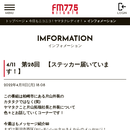
MENU
LOGIN
トップページ
今日もニコニコ！ヤマタクレディオ！
インフォメーション
IMFORMATION
インフォメーション
4/11 第28回 【ステッカー届いていま
す！】
2022年4月11日(月) 18:08
この番組は柏崎市にある片山外装の
カタタクではなく(笑)
ヤマタクこと片山拓哉社長と外装について
色々とお話していくコーナーです！
今週はもメッセージ紹介📧
まずは新潟市西区/セレモシレーターさんからのメッセージ！