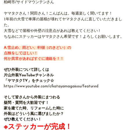
柏崎市/サイドマウンテンさん
ヤマタクさん！関田さん！こんばんは。毎週楽しく聞いてます！
1
年前の大雪で車庫の屋根が壊れてヤマタクさんに直していただきまし
た。
大雪などで屋根や外壁の注意点があれば教えてください！
ちなみにステッカーはヤマタクさん希望です！よろしくお願いします。
A.雪止め、雨どい、軒樋（のきどい）の
点検をしてほしい！
何か異常があればすぐに連絡を！！
ぜひ外装について詳しくは
片山外装YouTubeチャンネル
「ヤマタクTV」をチェック☆
https://www.youtube.com/c/katayamagaisou/featured
そして皆さんから外装にまつわる
疑問・質問を大歓迎です！
家を建てた時、リフォームした時に
外装はどういう風に選びましたか？
ぜひ教えてください！
※ステッカーが完成！