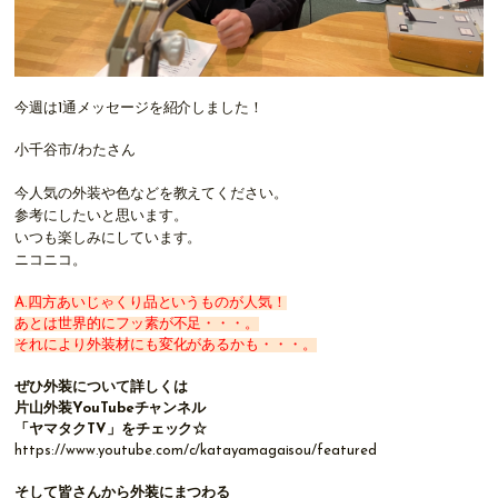
今週は1通メッセージを紹介しました！
小千谷市/わたさん
今人気の外装や色などを教えてください。
参考にしたいと思います。
いつも楽しみにしています。
ニコニコ。
A.四方あいじゃくり品というものが人気！
あとは世界的にフッ素が不足・・・。
それにより外装材にも変化があるかも・・・。
ぜひ外装について詳しくは
片山外装YouTubeチャンネル
「ヤマタクTV」をチェック☆
https://www.youtube.com/c/katayamagaisou/featured
そして皆さんから外装にまつわる