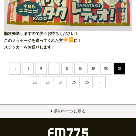
順次発送しますので少々お待ちください！
全員
このメッセージを送ってくれた方
に！
ステッカーをお送りします！
‹
1
2
...
17
18
19
20
21
22
23
24
25
26
›
前のページに戻る