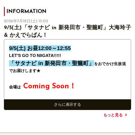
INFORMATION
2026年7月18日(土) 13:00
9/5(土)「サタナビ in 新発田市・聖籠町」大海玲子
& かえでらぱん！
9/5(土) お昼12:00～12:55
LET'S GO TO NIIGATA!!!!!
「サタナビ in 新発田市・聖籠町」
をおでかけ生放送
でお届けします★
Coming Soon
！
会場は
大海玲子
&
かえでらぱ
お相手は、
さらに表示する
ん
！！
もっと見る
今年のサタナビは観光・おでかけ情報に加えて、