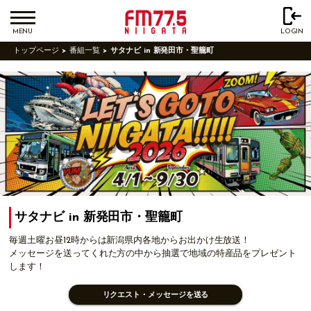
MENU
LOGIN
トップページ
番組一覧
サタナビ in 新発田市・聖籠町
サタナビ in 新発田市・聖籠町
毎週土曜お昼12時からは新潟県内各地からお出かけ生放送！
メッセージを送ってくれた方の中から抽選で地域の特産品をプレゼント
します！
リクエスト・メッセージを送る