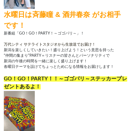
水曜日は斉藤瞳 & 酒井春奈
がお相手
です！
新番組「
GO
！
GO
！
PARTY
！～ゴゴパリ～」！
万代シティ サテライトスタジオから生放送でお届け！
新潟を楽しくしていきたい！盛り上げよう！という意思を持った
“仲間の集まり”
PARTY
＝リスナーの皆さんとパーソナリティで
新潟の午後の時間を一緒に楽しく盛り上げます！
各曜日テーマを設けてちょっとためになる情報をお届けします！
GO！GO！PARTY！！～ゴゴパリ～ステッカープレ
ゼントあるよ！