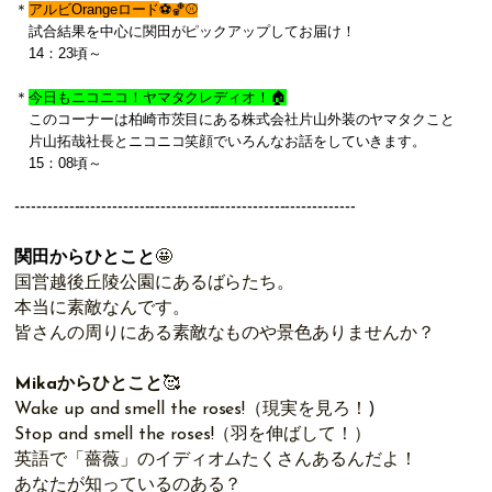
＊
アルビOrangeロード
⚽️🏀⚾️
試合結果を中心に関田がピックアップしてお届け！
14：23頃～
＊
今日もニコニコ！ヤマタクレディオ！
🏠
このコーナーは柏崎市茨目にある株式会社片山外装のヤマタクこと
片山拓哉社長とニコニコ笑顔でいろんなお話をしていきます。
15：08頃～
------------------------
------------------------
---------------
関田からひとこと
🤩
国営越後丘陵公園にあるばらたち。
本当に素敵なんです。
皆さんの周りにある素敵なものや景色ありませんか？
Mikaからひとこと
🥰
Wake up and smell the roses!（現実を見ろ！)
Stop and smell the roses!（羽を伸ばして！
）
英語で「薔薇」のイディオムたくさんあるんだよ！
あなたが知っているのある？