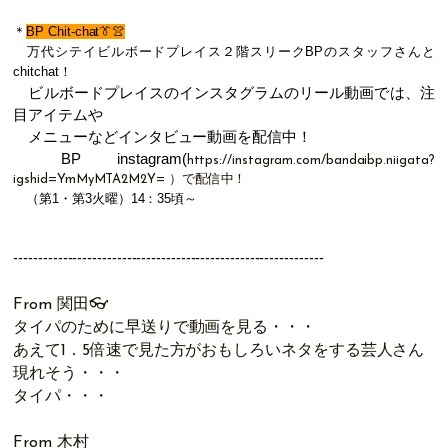
＊
BP Chit-chat👔👚
万代シテイビルボードプレイス２階スリークBPのスタッフさんと
chitchat！
ビルボードプレイスのインスタグラムのリール動画では、注
目アイテムや
メニューなどインタビュー動画を配信中！
BP instagram(
https://instagram.com/bandaibp.niigata?
igshid=YmMyMTA2M2Y=
）で配信中！
（第1・第3火曜）14：35頃～
------------------------
------------------------
---------------
From 関田👓
タイパのために早送りで動画を見る・・・
あえて1．5倍速で見た方がおもしろいネタをする芸人さん
現れそう・・・
タイパ・・・
From 木村