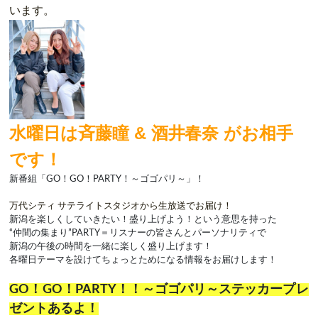
います。
水曜日は斉藤瞳 & 酒井春奈
がお相手
です！
新番組「
GO
！
GO
！
PARTY
！～ゴゴパリ～」！
万代シティ サテライトスタジオから生放送でお届け！
新潟を楽しくしていきたい！盛り上げよう！という意思を持った
“仲間の集まり”
PARTY
＝リスナーの皆さんとパーソナリティで
新潟の午後の時間を一緒に楽しく盛り上げます！
各曜日テーマを設けてちょっとためになる情報をお届けします！
GO！GO！PARTY！！～ゴゴパリ～ステッカープレ
ゼントあるよ！