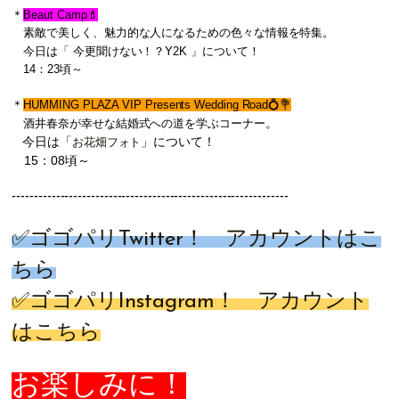
＊
Beaut Camp💄
素敵で美しく、魅力的な人になるための色々な情報を特集。
今日は「 今更聞けない！？Y2K
」について！
14：23頃～
＊
HUMMING PLAZA VIP Presents Wedding Road💍💐
。
酒井春奈が幸せな結婚式への道を学ぶコーナー
今日は「
」について！
お花畑フォト
15：08頃～
------------------------
------------------------
---------------
✅ゴゴパリ
Twitter
！ アカウントは
こ
ちら
✅ゴゴパリ
Instagram
！ アカウント
は
こちら
お楽しみに！