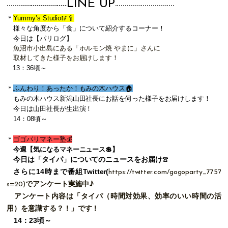
LINE UP
-------
-----------------------
-------
-----------------------
＊
Yummy’s Studio🥢🥄
様々な角度から「食」について紹介するコーナー！
今日は【パリログ】
魚沼市小出島にある「ホルモン焼 やまに」さんに
取材してきた様子をお届けします！
13：36頃～
＊
ふんわり！あったか！もみの木ハウス🏠
もみの木ハウス新潟山田社長にお話を伺った様子をお届けします！
今日は山田社長が生出演！
14：08頃～
＊
ゴゴパリマネー塾💰
今週【気になるマネーニュース💲】
今日は「タイパ」についてのニュースをお届け
👚
さ
らに14時まで
番組Twitter(
https://twitter.com/gogoparty_775?
s=20
)
でアンケート実施中♪
アンケート内容は
「タイパ（時間対効果、効率のいい時間の活
用）を意識する？！」です！
14：23頃～