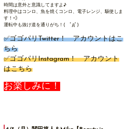
時間は意外と意識してますよ♪
料理中はコンロ、魚を焼くコンロ、電子レンジ、駆使しま
す！💨
運転中も抜け道を通りがち！( ﾟдﾟ)
✅ゴゴパリ
Twitter
！ アカウントは
こ
ちら
✅ゴゴパリ
Instagram
！ アカウント
は
こちら
お楽しみに！