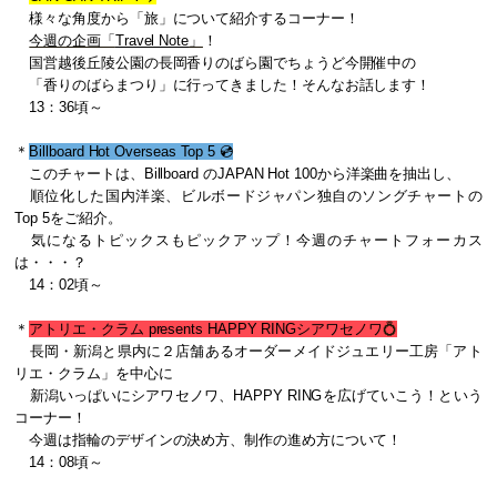
様々な角度から「旅」について紹介するコーナー！
今週の企画「
Travel Note
」
！
国営越後丘陵公園の長岡香りのばら園でちょうど今開催中の
「香りのばらまつり」に行ってきました！
そんなお話します！
13：36頃～
＊
Billboard Hot Overseas Top 5 💿
このチャートは、Billboard のJAPAN Hot 100から洋楽曲を抽出し、
順位化した国内洋楽、ビルボードジャパン独自のソングチャートの
Top 5をご紹介。
気になるトピックスもピックアップ！今週のチャートフォーカス
は・・・？
14：02頃～
＊
アトリエ・クラム presents HAPPY RING
シアワセノワ
💍
長岡・新潟と県内に２店舗あるオーダーメイドジュエリー工房「アト
リエ・クラム」
を中心に
新潟いっぱいにシアワセノワ、HAPPY RINGを広げていこう！という
コーナー！
今週は指輪のデザインの決め方、制作の進め方について！
14：08頃～