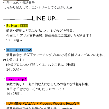
住所・本名・電話番号
しっかり記入して、エントリーしてくださいね★
LINE UP
-------
-----------------------
-------
-----------------------
＊
Be Health🏃‍♀️🏃‍♂️
健康や運動など気になること、ものなどを特集。
今回は「 アサオ歯科医院
」麻生先生にご出演いただきます！
13：36頃～
＊
THE GOLFER'S⛳️
酒井春奈がUSGTFティーチングプロの小椋公輔プロにゴルフのあれこ
れを伺います！
(小椋プロについて詳しくは、おぐごるふ で検索)
14：08頃～
＊
Beaut Camp💄
素敵で美しく、魅力的な人になるための色々な情報を特集。
今日は「 はかないくつした
」について！
14：23頃～
＊
HUMMING PLAZA VIP Presents Wedding Road💍💐
。
酒井春奈が幸せな結婚式への道を学ぶコーナー