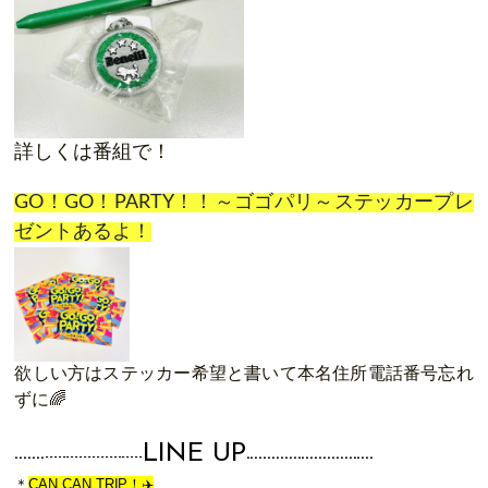
詳しくは番組で！
GO！GO！PARTY！！～ゴゴパリ～ステッカープレ
ゼントあるよ！
欲しい方はステッカー希望と書いて本名住所電話番号忘れ
ずに🌈
LINE UP
-------
-----------------------
-------
-----------------------
＊
CAN CAN TRIP！✈️