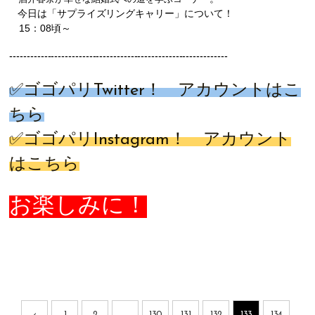
今日は「サプライズリングキャリー」について！
15：08頃～
------------------------
------------------------
---------------
✅ゴゴパリ
Twitter
！ アカウントは
こ
ちら
✅ゴゴパリ
Instagram
！ アカウント
は
こちら
お楽しみに！
‹
1
2
...
130
131
132
133
134