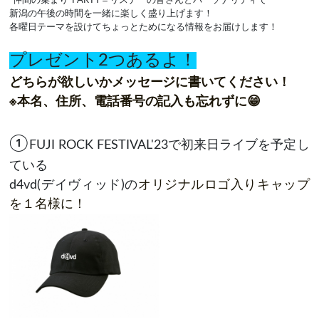
“仲間の集まり”
PARTY
＝リスナーの皆さんとパーソナリティで
新潟の午後の時間を一緒に楽しく盛り上げます！
各曜日テーマを設けてちょっとためになる情報をお届けします！
プレゼント2つあるよ！
どちらが欲しいかメッセージに書いてください！
※本名、住所、電話番号の記入も忘れずに😁
①
FUJI ROCK FESTIVAL'23で初来日ライブを予定し
ている
d4vd(デイヴィッド)の
オリジナルロゴ入りキャップ
を１名様に！