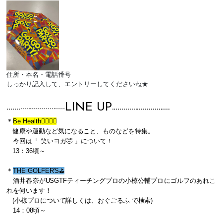
住所・本名・電話番号
しっかり記入して、エントリーしてくださいね★
LINE UP
-------
-----------------------
-------
-----------------------
＊
Be Health🏃‍♀️🏃‍♂️
健康や運動など気になること、ものなどを特集。
今回は「 笑いヨガ🤣
」について！
13：36頃～
＊
THE GOLFER'S⛳️
酒井春奈がUSGTFティーチングプロの小椋公輔プロにゴルフのあれこ
れを伺います！
(小椋プロについて詳しくは、おぐごるふ で検索)
14：08頃～