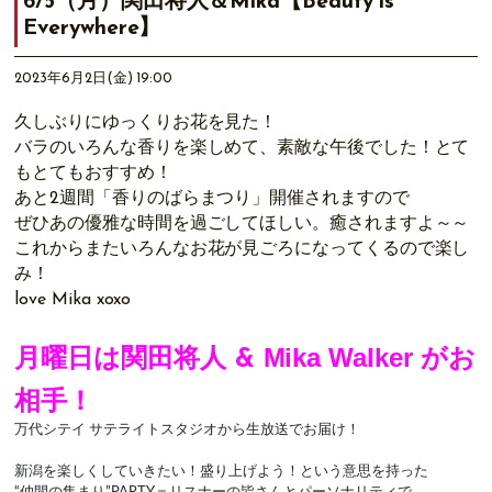
6/5（月）関田将人＆Mika【Beauty is
Everywhere】
2023年6月2日(金) 19:00
久しぶりにゆっくりお花を見た！
バラのいろんな香りを楽しめて、素敵な午後でした！
とて
もとてもおすすめ！
あと2週間「香りのばらまつり」開催されますので
ぜひあ
の優雅な時間を過ごしてほしい。癒されますよ～～
これからまたいろんなお花が見ごろになってくるので楽し
み！
love Mika xoxo
Mika Walker
がお
月曜日は関田将人 &
相手！
万代シテイ サテライトスタジオから生放送でお届け！
新潟を楽しくしていきたい！盛り上げよう！という意思を持った