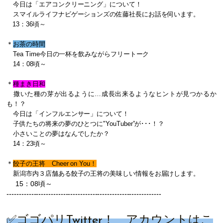
今日は「エアコンクリーニング
」について！
スマイルライフナビゲーションズの佐藤社長にお話を伺います。
13：36頃～
＊
お茶の時間
Tea Time今日の一杯を飲みながらフリートーク
14：08頃～
＊
種まき日和
撒いた種の芽が出るように…成長出来るようなヒントが見つかるか
も！？
今日は「インフルエンサー」について！
子供たちの将来の夢のひとつに"YouTuber”が･･･！？
小さいことの夢はなんでしたか？
14：23頃～
＊
餃子の王将 Cheer on You！
新潟市内３店舗ある餃子の王将の美味しい情報をお届けします。
15：08頃～
------------------------
------------------------
---------------
✅ゴゴパリ
Twitter
！ アカウントは
こ