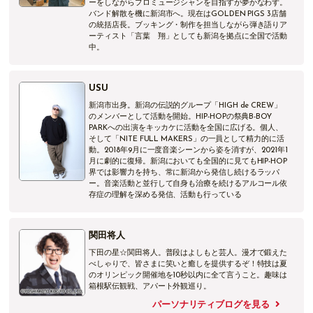
ーをしながらプロミュージシャンを目指すが夢かなわず。
今週はマーキュリー国際学校
にお邪魔して
バンド解散を機に新潟市へ。現在はGOLDEN PIGS 3店舗
生徒さんにお話を聞いていきます。
の統括店長。ブッキング・制作を担当しながら弾き語りア
ーティスト「言葉 翔」としても新潟を拠点に全国で活動
中。
USU
新潟市出身。新潟の伝説的グループ「HIGH de CREW」
のメンバーとして活動を開始。HIP-HOPの祭典B-BOY
PARKへの出演をキッカケに活動を全国に広げる。個人、
そして「NITE FULL MAKERS」の一員として精力的に活
動。2018年9月に一度音楽シーンから姿を消すが、2021年1
月に劇的に復帰。新潟においても全国的に見てもHIP-HOP
界では影響力を持ち、常に新潟から発信し続けるラッパ
ー。音楽活動と並行して自身も治療を続けるアルコール依
存症の理解を深める発信、活動も行っている
関田将人
（生徒のみんな！LINE登録して番組にも参加してね
下田の星☆関田将人。普段はよしもと芸人。漫才で鍛えた
～！）
べしゃりで、皆さまに笑いと癒しを提供するぞ！特技は夏
のオリンピック開催地を10秒以内に全て言うこと。趣味は
箱根駅伝観戦、アパート外観巡り。
番組への参加は メール（
こちらから
）もしくは LINEで！！
パーソナリティブログを見る