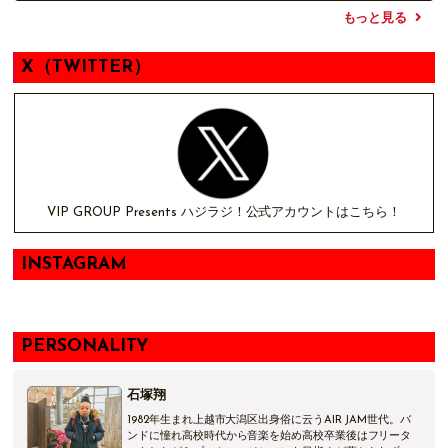
「言葉」と「熱い心」を大事にしながら
もっと見る
あなたと真っ向から向き合ってその時間を共有していく番組！
県内の学生へのインタビューもOA！ 学生達よ集まれ！！！
X（TWITTER）
今夜の議題は・・・
「 今、会いたい人は？ 」
VIP GROUP Presents ハジラジ！公式アカウントはこちら！
INSTAGRAM
お盆の時期はご先祖様に手を合わせますよね。
PERSONALITY
会いたい。挙げたらキリがありませんね。
今会いたい人をその理由と共に教えてください！
石塚翔
1982年生まれ上越市大潟区出身俗に云うAIR JAM世代。バ
学生の時間！
20：30分頃からは
ンドに憧れ高校時代から音楽を始め高校卒業後はフリータ