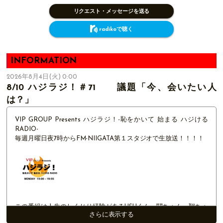
リクエスト・メッセージを送る
radikoで聴く
INFORMATION
2026年8月4日(火) 0:00
8/10 ハジラジ！＃71 議題「今、会いたい人
は？」
VIP GROUP Presents ハジラジ！-恥をかいて 始まる ハジける
RADIO-
毎週月曜日夜7時からFM-NIIGATA第１スタジオで生放送！！！！
この番組は人生のしくじり経験があるUSUくん 関ちゃん 翔ちゃ
さらに表示する
ん が