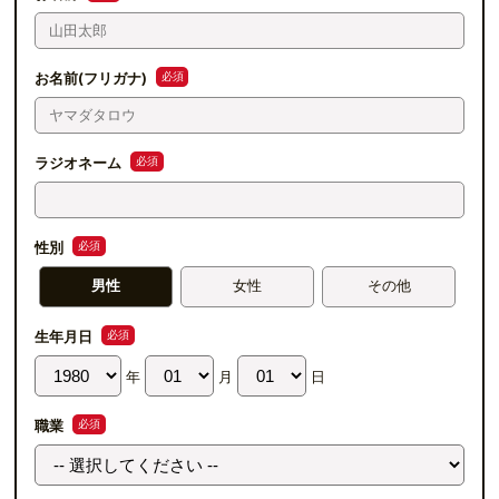
必須
お名前(フリガナ)
必須
ラジオネーム
必須
性別
男性
女性
その他
必須
生年月日
年
月
日
必須
職業