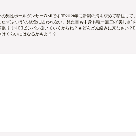
の男性ポールダンサーOMIです✌🏻2021年に新潟の海を求めて移住
した✨“ふつう“の概念に囚われない、見た目も中身も唯一無二の“美しさ“
張ります✌🏻ビシバシ捌いていくからね？🔥どんどん絡みに来なさい？✌
除けくらいにはなるかもよ？？