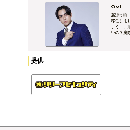
OMI
新潟で唯一
移住しま
ように、頑
いの？魔
提供