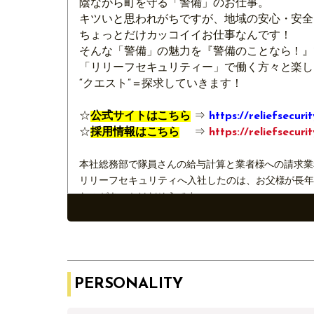
陰ながら町を守る「警備」のお仕事。
キツいと思われがちですが、地域の安心・安全
ちょっとだけカッコイイお仕事なんです！
そんな「警備」の魅力を『警備のことなら！』
「リリーフセキュリティー」で働く方々と楽し
“クエスト”＝探求していきます！
☆
公式サイトはこちら
⇒
https://reliefsecurit
☆
採用情報はこちら
⇒
https://reliefsecuri
本社総務部で隊員さんの給与計算と業者様への請求業
リリーフセキュリティへ入社したのは、お父様が長
たのがきっかけだそうです。
その頃の思い出もあり、警備員さんへは常に感謝の気
聴き逃したあなた！ radikoで聴きなさ～～い
📻
radiko公式サイトはこちら ＊放送後1週間
PERSONALITY
＝LOVE好き＆プロ野球観戦が趣味の相馬さん。
マスコットは＝LOVEと横浜DeNAベイスターズがコ