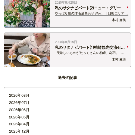
2020年8月20日
私のサタナビパート⑵ニュー・グリーン
ピア津南
やっぱり夏の津南最高♪♪♪ 津南、十日町エリアの
紹介をさせてもらいました♪ しっかり満喫させて
木村 麻美
もらっちゃって最高の1日でした😆✨ 写真沢山撮
ったので貼りまーす(｡◕ ∀ ◕｡) 1番の写真は…
2020年8月15日
私のサタナビパート⑴柏崎観光交流セン
ター 夕海
美味しいものがたっくさんの柏崎、刈羽。
元々、柏崎の花火が大好きで、 １年に1回は行っ
木村 麻美
ていたけど この辺り、まさかこんなに美味しいも
ので溢れているとは！ 見くびっておりました…ご
めんなさい… …
過去の記事
2026年08月
2026年07月
2026年06月
2026年05月
2026年04月
2025年12月