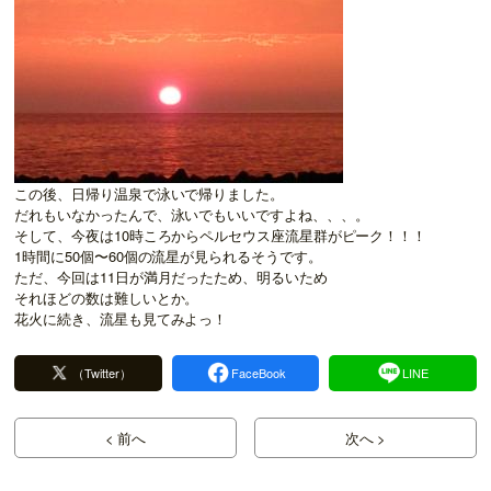
この後、日帰り温泉で泳いで帰りました。
だれもいなかったんで、泳いでもいいですよね、、、。
そして、今夜は10時ころからペルセウス座流星群がピーク！！！
1時間に50個〜60個の流星が見られるそうです。
ただ、今回は11日が満月だったため、明るいため
それほどの数は難しいとか。
花火に続き、流星も見てみよっ！
（Twitter）
FaceBook
LINE
< 前へ
次へ >