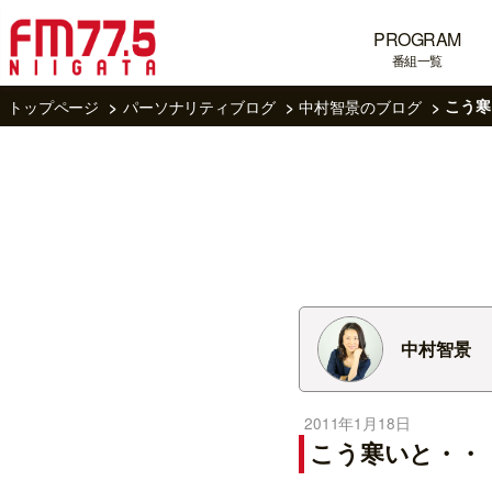
PROGRAM
番組一覧
トップページ
パーソナリティブログ
中村智景のブログ
こう寒
中村智景
2011年1月18日
こう寒いと・・