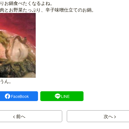
りお鍋食べたくなるよね。
肉とお野菜たっぷり、辛子味噌仕立てのお鍋。
うん。
FaceBook
LINE
< 前へ
次へ >