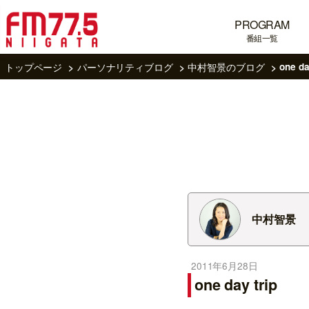
PROGRAM
番組一覧
トップページ
パーソナリティブログ
中村智景のブログ
one da
中村智景
2011年6月28日
one day trip