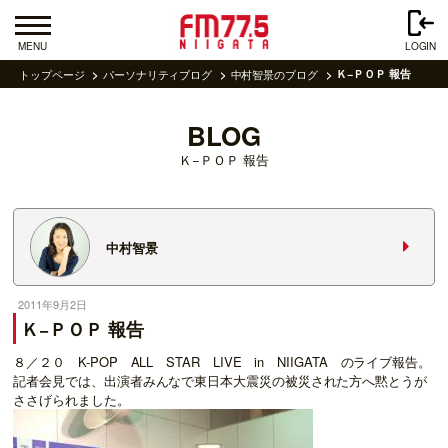
MENU
LOGIN
トップページ
パーソナリティブログ
中村智景のブログ
Ｋ−ＰＯＰ 報告
BLOG
Ｋ−ＰＯＰ 報告
中村智景
2011年9月2日
Ｋ−ＰＯＰ 報告
８／２０ K-POP ALL STAR LIVE in NIIGATA のライブ報告。
記者会見では、出演者みんなで東日本大震災の被災された方へ黙とうが
ささげられました。