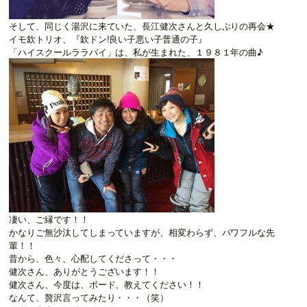
そして、同じく湯沢に来ていた、長江健次さんと久しぶりの再会★
イモ欽トリオ、『欽ドン!良い子悪い子普通の子』
「ハイスクールララバイ」は、私が生まれた、１９８１年の曲♪
凄い、ご縁です！！
かなりご無沙汰してしまっていますが、相変わらず、パワフルな先
輩！！
昔から、色々、心配してくださって・・・
健次さん、ありがとうございます！！
健次さん、今度は、ボード、教えてください！！
なんて、贅沢言ってみたり・・・（笑）