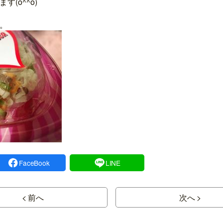
(o^^o)
。
FaceBook
LINE
< 前へ
次へ >