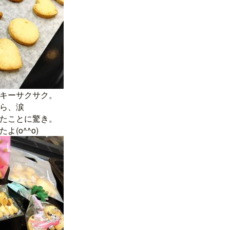
キーサクサク。
ら、涙
たことに驚き。
(o^^o)