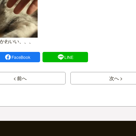
かわいい、、、
FaceBook
LINE
< 前へ
次へ >