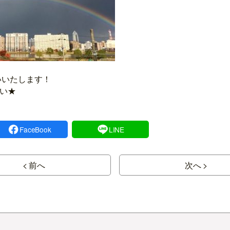
いいたします！
い★
FaceBook
LINE
< 前へ
次へ >