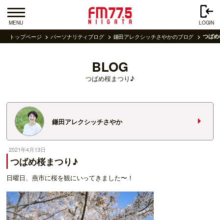
MENU
LOGIN
トップページ
パーソナリティブログ
鎌田アレクシッチさやかのブログ
つばめ
BLOG
つばめ桜まつり♪
鎌田アレクシッチさやか
2021年4月13日
つばめ桜まつり♪
日曜日、燕市に桜を観にいってきました〜！