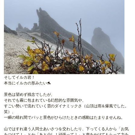
そしてイルカ岩！
本当にイルカの形みたい🐬
景色は望めず残念でしたが、
それでも霧に包まれている幻想的な雰囲気や、
すごい勢いで流れていく雲のダイナミックさ（山頂は雨＆爆風でした。
笑）、
一瞬の晴れ間でパッと景色がひらけたときの感動はたまりませんね。
山ではすれ違う人同士あいさつを交わしたり、下ってくる人から「お気
をつけて！」とか「あと少し！頑張って！」と声をかけてもらって力を