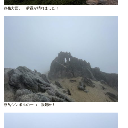
燕岳方面、一瞬霧が晴れました！
燕岳シンボルの一つ、眼鏡岩！