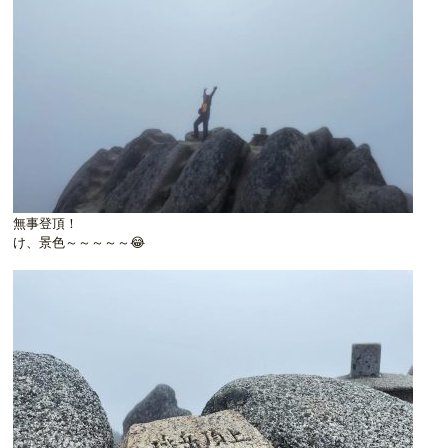
無事登頂！
け、景色～～～～～😂