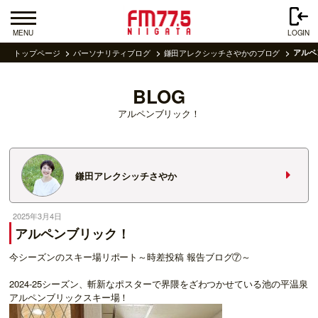
MENU
LOGIN
トップページ
パーソナリティブログ
鎌田アレクシッチさやかのブログ
アルペ
BLOG
アルペンブリック！
鎌田アレクシッチさやか
2025年3月4日
アルペンブリック！
今シーズンのスキー場リポート～時差投稿 報告ブログ⑦～
2024-25シーズン、斬新なポスターで界隈をざわつかせている池の平温泉
アルペンブリックスキー場！