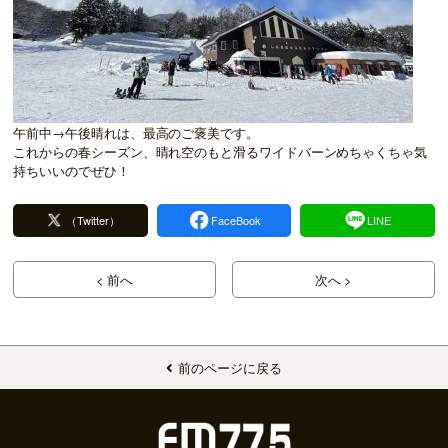
午前中→午後晴れは、最高のご褒美です。
これからの春シーズン、晴れ空のもと滑るワイドバーンめちゃくちゃ気
持ちいいのでぜひ！
（Twitter）
FaceBook
LINE
< 前へ
次へ >
前のページに戻る