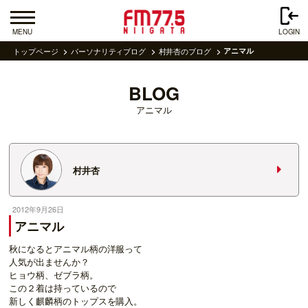
MENU
LOGIN
トップページ
パーソナリティブログ
村井杏のブログ
アニマル
BLOG
アニマル
村井杏
2012年9月26日
アニマル
秋になるとアニマル柄の洋服って
人気が出ませんか？
ヒョウ柄、ゼブラ柄。
この２着は持っているので
新しく麒麟柄のトップスを購入。