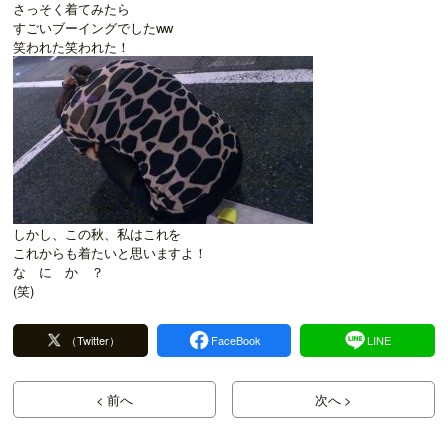
さっそく着てみたら
すごいブーイングでしたww
笑われた笑われた！
しかし、この秋、私はこれを
これからも着たいと思いますよ！
な に か ？
(笑)
（Twitter）
FaceBook
LINE
< 前へ
次へ >