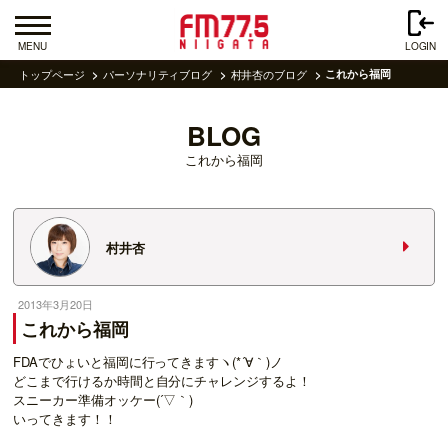
MENU
LOGIN
トップページ
パーソナリティブログ
村井杏のブログ
これから福岡
BLOG
これから福岡
村井杏
2013年3月20日
これから福岡
FDAでひょいと福岡に行ってきますヽ(*´∀｀)ノ
どこまで行けるか時間と自分にチャレンジするよ！
スニーカー準備オッケー(´▽｀)
いってきます！！