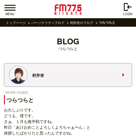
MENU
LOGIN
トップページ
パーソナリティブログ
村井杏のブログ
つらつらと
BLOG
つらつらと
村井杏
2015年1月28日
つらつらと
お久しぶりです。
どうも、僕です。
さぁ、１月も後半戦ですね。
昨日「あけおめことよろしくよろちゃぁ〜ん」と
挨拶したばかりだと思ったんですがね。