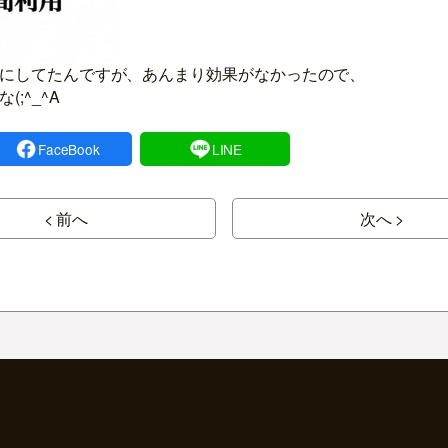
にしてたんですが、あんまり効果がなかったので、
;^_^A
FaceBook
LINE
< 前へ
次へ >