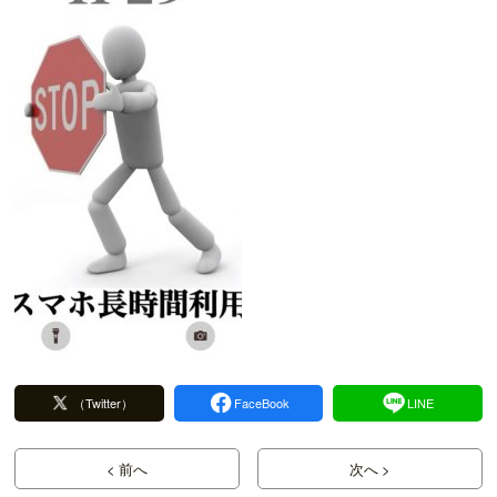
（Twitter）
FaceBook
LINE
< 前へ
次へ >