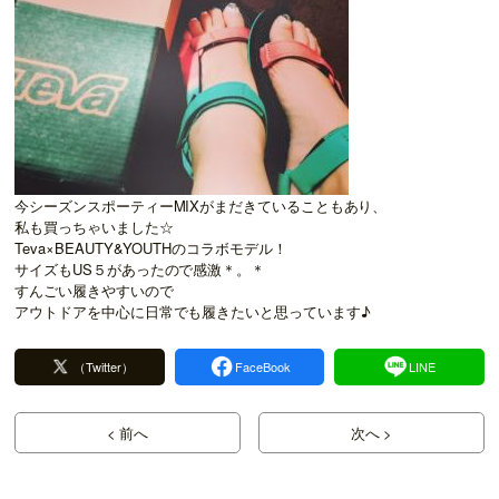
今シーズンスポーティーMIXがまだきていることもあり、
私も買っちゃいました☆
Teva×BEAUTY&YOUTHのコラボモデル！
サイズもUS５があったので感激＊。＊
すんごい履きやすいので
アウトドアを中心に日常でも履きたいと思っています♪
（Twitter）
FaceBook
LINE
< 前へ
次へ >