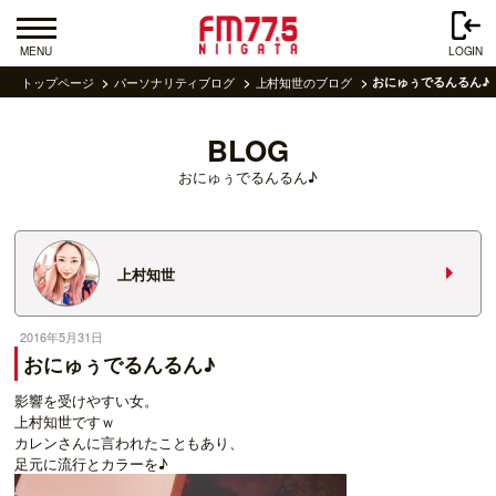
MENU
LOGIN
トップページ
パーソナリティブログ
上村知世のブログ
おにゅぅでるんるん♪
BLOG
おにゅぅでるんるん♪
上村知世
2016年5月31日
おにゅぅでるんるん♪
影響を受けやすい女。
上村知世ですｗ
カレンさんに言われたこともあり、
足元に流行とカラーを♪