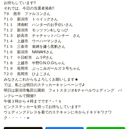
お待ちしています!!
それでは、今日の当選者発表!!
?９ 燕市 ファルコンさん
?１０ 新潟市 トゥイッグさん
?１１ 津南町 ハンターのお手伝いさん
?１２ 新潟市 モッツァン&しなっぴ
?１３ 妙高市 チャチャットパンチー さん
?１４ 上越市 ウーハーマンさん
?１５ 三条市 束縛を嫌う黒豹さん
?１６ 新潟市 NANAHIさん
?１７ 十日町市 ムラPさん
?１８ 上越市 中野O.N.O.Gちゃん
?１９ 長岡市 ぶっこみガールズ３号ちゃん
?２０ 長岡市 ひよこさん
みなさんこれからもよろしくお願いします★
では、私とは明日のステッカーキャンペーンで♪
明日は新潟市亀田公園前 フォトスタジオ&チャペルウェディング バ
ンクレールで開催!!
午後２時から４時までです＾−＾ｂ
ピンクステッカーを持ってお待ちしています!!
ウェディングドレスを着てのステキャンに今からドキドキワクワ
ク・・・・・ｗ