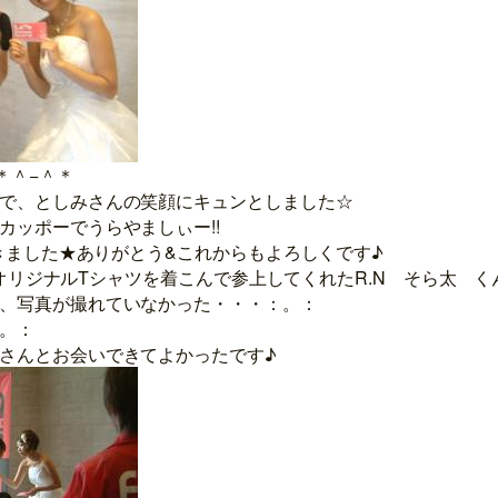
＊＾−＾＊
で、としみさんの笑顔にキュンとしました☆
カッポーでうらやましぃー!!
だきました★ありがとう&これからもよろしくです♪
TAのオリジナルTシャツを着こんで参上してくれたR.N そら太 く
、写真が撮れていなかった・・・：。：
。：
さんとお会いできてよかったです♪