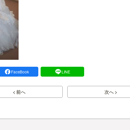
FaceBook
LINE
< 前へ
次へ >