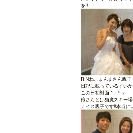
を!!
R.Nねこまんまさん親子
日記に載っているすいか
この日初対面＾−＾ｖ
娘さんとは猫魔スキー場
ナイス親子です!!本当