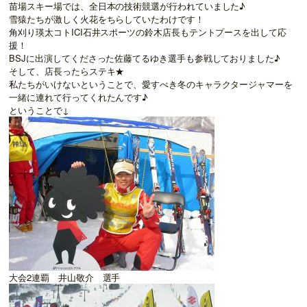
苗場スキー場では、全日本の技術競選が行われていました♪
雪猿たちが激しく火花をちらしていたわけです！
角刈り瑛太コトICI石井スポーツの鈴木店長もテントプースを出して応
援！
BSJに出演してくださった佐藤てるゆき選手も参戦しておりました♪
そして、店長ったらステキ★
私たちがいけないということで、愛すべき冬のキャラクタージャマーを
一緒に連れて行ってくれたんです♪
ということで↓
大会2連覇 井山敬介 選手