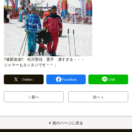
7連覇達成!! 松沢聖佳 選手 凄すぎる・・・
ジャマーもタジタジです＾＾；
（Twitter）
FaceBook
LINE
< 前へ
次へ >
前のページに戻る