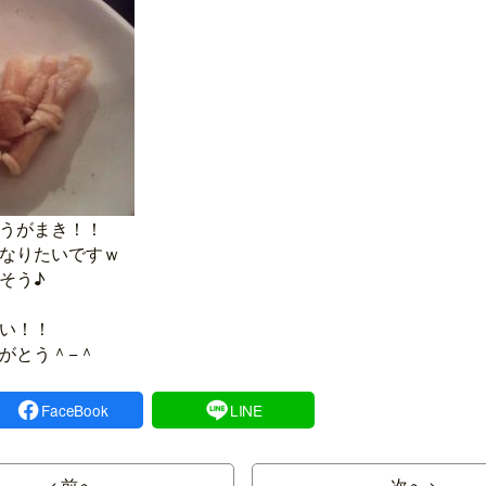
うがまき！！
なりたいですｗ
そう♪
い！！
がとう＾−＾
FaceBook
LINE
< 前へ
次へ >