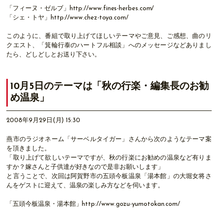
「フィーヌ・ゼルブ」http://www.fines-herbes.com/
「シェ・トヤ」http://www.chez-toya.com/
このように、番組で取り上げてほしいテーマやご意見、ご感想、曲のリ
クエスト、「箕輪行泰のハートフル相談」へのメッセージなどありまし
たら、どしどしとお送り下さい。
10月5日のテーマは「秋の行楽・編集長のお勧
め温泉」
2008年9月29日(月) 15:30
燕市のラジオネーム「サーベルタイガー」さんから次のようなテーマ案
を頂きました。
「取り上げて欲しいテーマですが、秋の行楽にお勧めの温泉など有りま
すか？嫁さんと子供達が好きなので是非お願いします」
と言うことで、次回は阿賀野市の五頭今板温泉「湯本館」の大堀女将さ
んをゲストに迎えて、温泉の楽しみ方などを伺います。
「五頭今板温泉・湯本館」http://www.gozu-yumotokan.com/