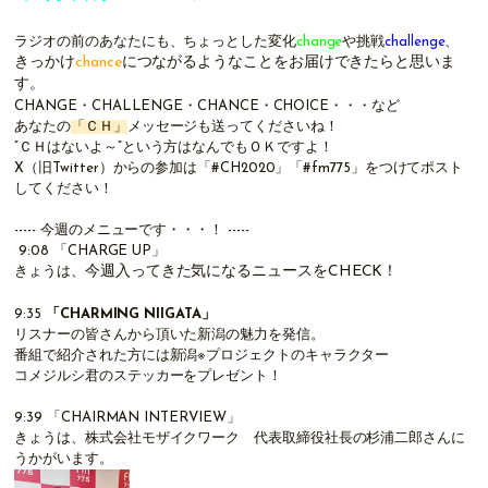
ラジオの前のあなたにも、ちょっとした変化
change
や挑戦
challenge
、
きっかけ
chance
につながるようなことをお届けできたらと思いま
す。
CHANGE・CHALLENGE・CHANCE・CHOICE・・・など
あなたの
「ＣＨ」
メッセージも送ってくださいね！
”ＣＨはないよ～”という方はなんでもＯＫですよ！
X（旧
Twitter
）
からの参加は「#CH2020」「#fm775」をつけてポスト
してください！
----- 今週のメニューです・・・！ -----
9:08
「CHARGE UP」
今週入ってきた気になるニュースをCHECK！
きょうは、
9:35
「
CHARMING NIIGATA
」
リスナーの皆さんから頂いた新潟の魅力を発信。
番組で紹介された方には新潟※プロジェクトのキャラクター
コメジルシ君のステッカーをプレゼント！
9:39
「
CHAIRMAN INTERVIEW
」
きょうは、株式会社モザイクワーク 代表取締役社長の杉浦二郎さんに
うかがいます。