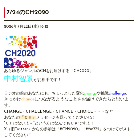
7/24のCH2020
2026年7月22日(水) 16:12
あらゆるジャンルのCHをお届けする「CH2020」
中村智景
がお相手です！
ラジオの前のあなたにも、ちょっとした変化
change
や挑戦
challenge
、
きっかけ
chance
につながるようなことをお届けできたらと思いま
す。
CHANGE・CHALLENGE・CHANCE・CHOICE・・・など
あなたの
「ＣＨ」
メッセージも送ってくださいね！
”ＣＨはないよ～”という方はなんでもＯＫですよ！
X（旧
Twitter
）
からの参加は「#CH2020」「#fm775」をつけてポスト
してください！