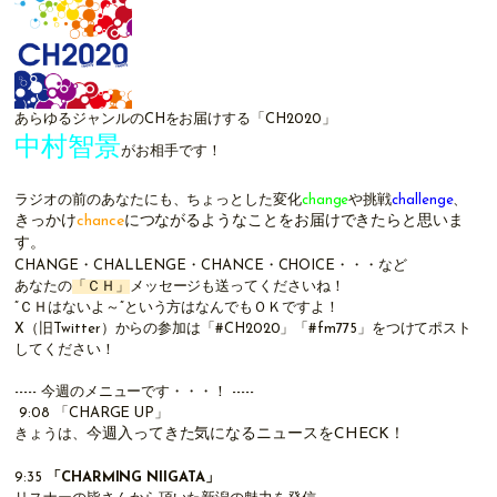
あらゆるジャンルのCHをお届けする「CH2020」
中村智景
がお相手です！
ラジオの前のあなたにも、ちょっとした変化
change
や挑戦
challenge
、
きっかけ
chance
につながるようなことをお届けできたらと思いま
す。
CHANGE・CHALLENGE・CHANCE・CHOICE・・・など
あなたの
「ＣＨ」
メッセージも送ってくださいね！
”ＣＨはないよ～”という方はなんでもＯＫですよ！
X（旧
Twitter
）
からの参加は「#CH2020」「#fm775」をつけてポスト
してください！
----- 今週のメニューです・・・！ -----
9:08
「CHARGE UP」
今週入ってきた気になるニュースをCHECK！
きょうは、
9:35
「
CHARMING NIIGATA
」