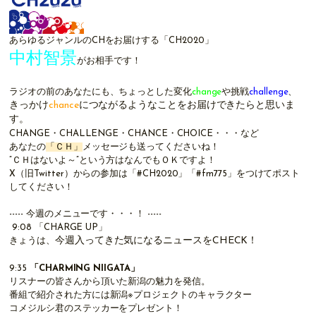
あらゆるジャンルのCHをお届けする「CH2020」
中村智景
がお相手です！
ラジオの前のあなたにも、ちょっとした変化
change
や挑戦
challenge
、
きっかけ
chance
につながるようなことをお届けできたらと思いま
す。
CHANGE・CHALLENGE・CHANCE・CHOICE・・・など
あなたの
「ＣＨ」
メッセージも送ってくださいね！
”ＣＨはないよ～”という方はなんでもＯＫですよ！
X（旧
Twitter
）
からの参加は「#CH2020」「#fm775」をつけてポスト
してください！
----- 今週のメニューです・・・！ -----
9:08
「CHARGE UP」
今週入ってきた気になるニュースをCHECK！
きょうは、
9:35
「
CHARMING NIIGATA
」
リスナーの皆さんから頂いた新潟の魅力を発信。
番組で紹介された方には新潟※プロジェクトのキャラクター
コメジルシ君のステッカーをプレゼント！