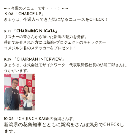
----- 今週のメニューです・・・！ -----
9:08
「CHARGE UP」
今週入ってきた気になるニュースをCHECK！
きょうは、
9:35
「
CHARMING NIIGATA
」
リスナーの皆さんから頂いた新潟の魅力を発信。
番組で紹介された方には新潟※プロジェクトのキャラクター
コメジルシ君のステッカーをプレゼント！
9:39
「
CHAIRMAN INTERVIEW
」
きょうは、株式会社モザイクワーク 代表取締役社長の杉浦二郎さんに
うかがいます。
10:08
「CHIJI＆CHIKAGEの新潟さんぽ」
新潟県の花角知事とともに新潟をさんぽ気分でCHECKし
ます。