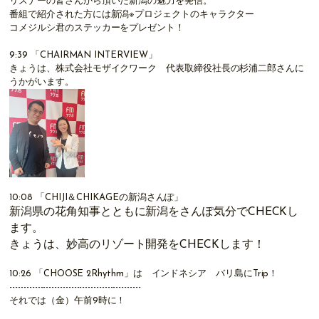
リスナーの皆さんから頂いた新潟の魅力を発信。
番組で紹介された方には新潟※プロジェクトのキャラクター
コメジルシ君のステッカーをプレゼント！
9:39
「
CHAIRMAN INTERVIEW
」
きょうは、株式会社モザイクワーク 代表取締役社長の杉浦二郎さんに
うかがいます。
10:08
「CHIJI＆CHIKAGEの新潟さんぽ」
新潟県の花角知事とともに新潟をさんぽ気分でCHECKし
ます。
きょうは、妙高のリゾート開発をCHECKします！
10:26
「CHOOSE 2Rhythm」
は インドネシア バリ島にTrip！
-----------------------------------------------
それでは（金）午前9時に！