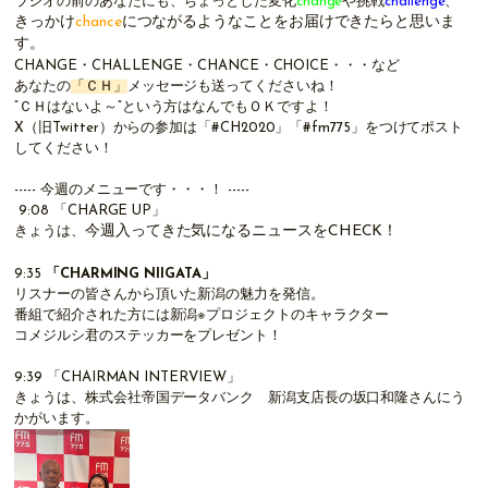
ラジオの前のあなたにも、ちょっとした変化
change
や挑戦
challenge
、
きっかけ
chance
につながるようなことをお届けできたらと思いま
す。
CHANGE・CHALLENGE・CHANCE・CHOICE・・・など
あなたの
「ＣＨ」
メッセージも送ってくださいね！
”ＣＨはないよ～”という方はなんでもＯＫですよ！
X（旧
Twitter
）
からの参加は「#CH2020」「#fm775」をつけてポスト
してください！
----- 今週のメニューです・・・！ -----
9:08
「CHARGE UP」
今週入ってきた気になるニュースをCHECK！
きょうは、
9:35
「
CHARMING NIIGATA
」
リスナーの皆さんから頂いた新潟の魅力を発信。
番組で紹介された方には新潟※プロジェクトのキャラクター
コメジルシ君のステッカーをプレゼント！
9:39
「
CHAIRMAN INTERVIEW
」
きょうは、株式会社帝国データバンク 新潟支店長の坂口和隆さんにう
かがいます。