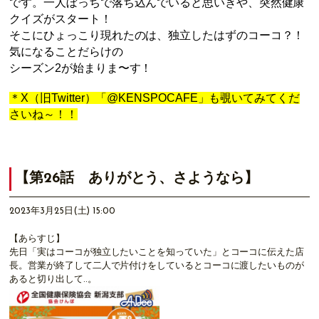
です。
⼀⼈
ぼっちで落ち込んでいると思いきや、突然健康
クイズがスタート！
そこにひょっこり現れたのは、独
⽴
したはずの
コーコ？！
気になることだらけの
シーズ
ン
2
が始まりま〜す！
＊X
（旧
Twitter
）「
@KENSPOCAFE」も覗いてみてくだ
さいね～！！
【第26話 ありがとう、さようなら】
2023年3月25日(土) 15:00
【あらすじ】
先日「実はコーコが独立したいことを知っていた」とコーコに伝えた店
長。営業が終了して二人で片付けをしているとコーコに渡したいものが
あると切り出して..。