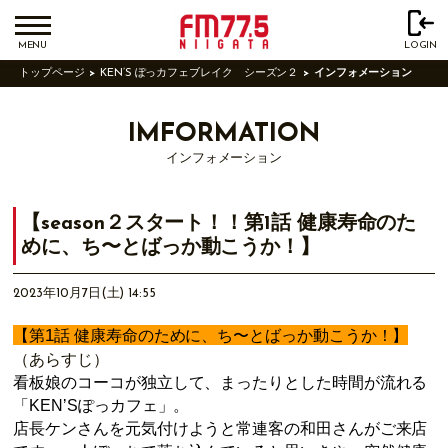
MENU
LOGIN
トップページ
KEN’S ぽっカフェブレイク シーズン２
インフォメーション
IMFORMATION
インフォメーション
【season２スタート！！第1話 健康寿命のた
めに、ち〜とばっか動こうか！】
2023年10月7日(土) 14:55
1
【第
話 健康寿命のために、ち〜とばっか動こうか！】
（あらすじ）
看板娘のコーコが独
⽴
して、まったりとした時間が流れる
「
KEN
ʼ
S
ぽっカフェ」。
店
⻑
ケンさんを元気付けようと常連客の和
⽥
さんがご来店