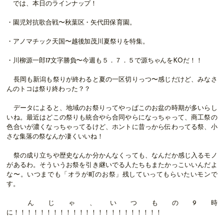
では、本日のラインナップ！
・園児対抗歌合戦〜秋葉区・矢代田保育園。
・アノマチック天国〜越後加茂川夏祭りを特集。
・川柳源一郎17文字勝負〜今週も５．７．５で源ちゃんをKOだ！！
長岡も新潟も祭りが終わると夏の一区切りっつ〜感じだけど、みなさ
んのトコは祭り終わった？？
データによると、地域のお祭りってやっぱこのお盆の時期が多いらし
いね。最近はどこの祭りも統合やら合同やらになっちゃって、商工祭の
色合いが濃くなっちゃってるけど、ホントに昔っから伝わってる祭、小
さな集落の祭なんか凄くいいね！
祭の成り立ちや歴史なんか分かんなくっても、なんだか感じ入るモノ
があるわ。そういうお祭を引き継いでる人たちもまたかっこいいんだよ
な〜。いつまでも「オラが町のお祭」残していってもらいたいモンで
す。
んじゃ、いつもの9時
に！！！！！！！！！！！！！！！！！！！！！！！