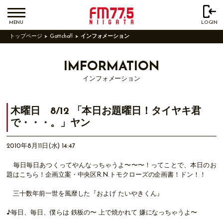
MENU
LOGIN
トップページ
Gottcha!!
インフォメーション
IMFORMATION
インフォメーション
木曜日 8/12 「本日お題曜日！タイヤキ君
で・・・。」ヤン
2010年8月11日(水) 14:47
毎日毎日あつくってやんなっちゃうよ〜〜〜！ってことで、本日のお
題はこちら！企画立案・中央区R.N.トモクローズの企画書！ドン！！
三十数年前一世を風靡した『およげ たいやきくん』
♪毎日、毎日、僕らは 鉄板の〜 上で焼かれて 嫌になっちゃうよ〜