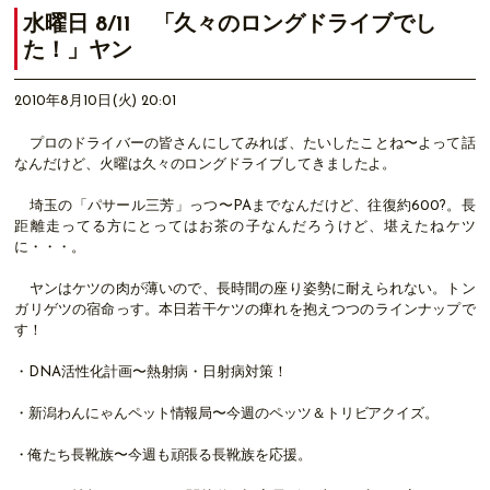
水曜日 8/11 「久々のロングドライブでし
た！」ヤン
2010年8月10日(火) 20:01
プロのドライバーの皆さんにしてみれば、たいしたことね〜よって話
なんだけど、火曜は久々のロングドライブしてきましたよ。
埼玉の「パサール三芳」っつ〜PAまでなんだけど、往復約600?。長
距離走ってる方にとってはお茶の子なんだろうけど、堪えたねケツ
に・・・。
ヤンはケツの肉が薄いので、長時間の座り姿勢に耐えられない。トン
ガリゲツの宿命っす。本日若干ケツの痺れを抱えつつのラインナップで
す！
・DNA活性化計画〜熱射病・日射病対策！
・新潟わんにゃんペット情報局〜今週のペッツ＆トリビアクイズ。
・俺たち長靴族〜今週も頑張る長靴族を応援。