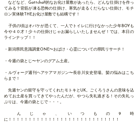
などなど、Gottcha!!的なお化け屋敷があったら、どんな仕掛けを作っ
てみる？背筋が凍る恐怖の仕掛け、寒気が走るくだらない仕掛け、モチ
ロン実体験THEお化け屋敷でも結構です！
子供の頃はオバケが恐くて、一人でトイレに行けなかった少年BOYも
今や４０才！少々の仕掛けじゃお漏らしいたしませんぜ！では、本日の
ラインナップ！！
・新潟県民意識調査ONE〜おばけ・心霊についての県民リサーチ！
・今週の袋とじ〜ヤンのグアム土産。
・ルヴォーグ週刊ヘアケアマガジン〜長谷川女史登場。髪の悩みはこち
らまで！
先週ヤンの留守を守ってくれたモトキとUK。ごくろうさんの意味を込
めてお土産を買ってきてやったんだが、やつら失礼過ぎる！その失礼っ
ぷりは、今週の袋とじで・・・。
んじゃ、いつもの9時
に！！！！！！！！！！！！！！！！！！！！！！！！！！！！