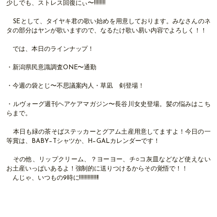
少しでも、ストレス回復にぃ〜!!!!!!!!
SEとして、タイヤキ君の歌い始めを用意しております。みなさんのネ
タの部分はヤンが歌いますので、なるたけ歌い易い内容でよろしく！！
では、本日のラインナップ！
・新潟県民意識調査ONE〜通勤
・今週の袋とじ〜不思議案内人・草凪 剣登場！
・ルヴォーグ週刊ヘアケアマガジン〜長谷川女史登場。髪の悩みはこち
らまで。
本日も緑の茶そばステッカーとグアム土産用意してますよ！今日の一
等賞は、BABY−Tシャツか、H−GALカレンダーです！
その他、リップクリーム、？ヨーヨー、チ○コ灰皿などなど使えない
お土産いっぱいあるよ！強制的に送りつけるからその覚悟で！！
んじゃ、いつもの9時に!!!!!!!!!!!!!!