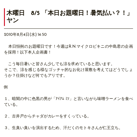
木曜日 8/5 「本日お題曜日！暑気払い？！」
ヤン
2010年8月4日(水) 14:50
本日恒例のお題曜日です！今週はR.N.マイクロビキニの中島君の企画
を採用！以下本人企画書！
こう毎日暑いと皆さん少しでも涼を求めていると思います。
そこで、涼を感じる様なゴッチャ的なお化け屋敷を考えてはどうでしょ
うか？仕掛けなど何でもアリです。
例
１、暗闇の中に色黒の男が「ｱｲｱﾑ ﾐｿ」と言いながら味噌ラーメンを食べ
ている。
２、古井戸からチャダがカレーをすくっている。
３、生臭い臭いを演出するため、汗だくのモトキさんが仁王立ち。