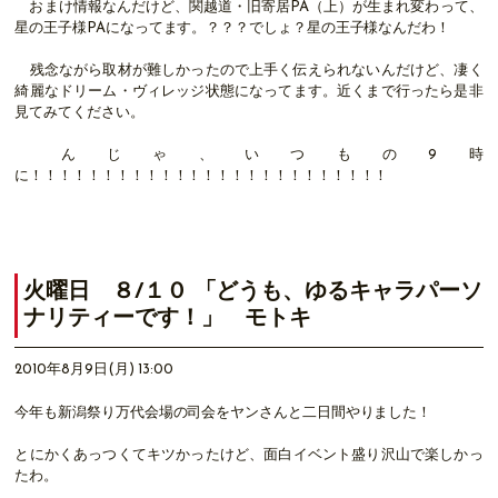
おまけ情報なんだけど、関越道・旧寄居PA（上）が生まれ変わって、
星の王子様PAになってます。？？？でしょ？星の王子様なんだわ！
残念ながら取材が難しかったので上手く伝えられないんだけど、凄く
綺麗なドリーム・ヴィレッジ状態になってます。近くまで行ったら是非
見てみてください。
んじゃ、いつもの9時
に！！！！！！！！！！！！！！！！！！！！！！！！！
火曜日 ８/１０ 「どうも、ゆるキャラパーソ
ナリティーです！」 モトキ
2010年8月9日(月) 13:00
今年も新潟祭り万代会場の司会をヤンさんと二日間やりました！
とにかくあっつくてキツかったけど、面白イベント盛り沢山で楽しかっ
たわ。