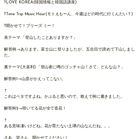
?LOVE KOREA(韓国情報と韓国語講座)
?Time Trip Music Hour(モトえもーん、今週はどの時代に行くんだい？)
?聞かせて！プリーズ ミー！
表テーマ:「登山したことありますか？」
解答例→あります。富士山に登りましたが、五合目で諦めて下山しまし
た。
裏テーマ(大喜利):「登山者に噂のゴッチャ山！さて、どんな山？」
解答例1→山彦がかえってこない。
↑
これはベタですよね。かぶると悪いので、敢えて例に書きました。
解答例2→咲いてる花が全て造花！
↑
ある意味凄いけどね。花が育たない土壌の山なんだね。。。
さあ、皆さん、聞かせてください！