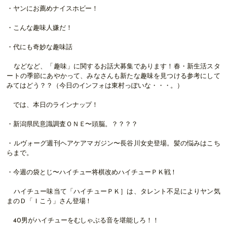
・ヤンにお薦めナイスホビー！
・こんな趣味人嫌だ！
・代にも奇妙な趣味話
などなど、「趣味」に関するお話大募集であります！春・新生活スタ
ートの季節にあやかって、みなさんも新たな趣味を見つける参考にして
みてはどう？？（今日のインフォは東村っぽいな・・・。）
では、本日のラインナップ！
・新潟県民意識調査ＯＮＥ〜頭脳。？？？？
・ルヴォーグ週刊ヘアケアマガジン〜長谷川女史登場。髪の悩みはこち
らまで。
・今週の袋とじ〜ハイチュー将棋改めハイチューＰＫ戦！
ハイチュー味当て「ハイチューＰＫ］は、タレント不足によりヤン気
まのＤ「Ｉこう」さん登場！
40男がハイチューをむしゃぶる音を堪能しろ！！