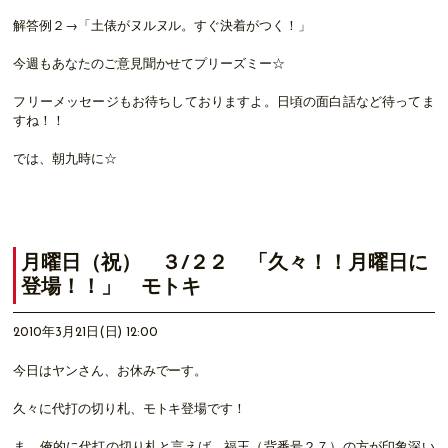
解答例２→「土俵がヌルヌル。すぐ決着がつく！」
今週もあなたのご意見聞かせてプリーズミー☆
フリーメッセージもお待ちしておりますよ。日頃の面白話など待ってま
すね！！
では、朝九時に☆
月曜日（祝） ３/２２ 「久々！！月曜日に
登場！！」 モトキ
2010年3月21日(日) 12:00
今日はヤンさん、お休みでーす。
久々に代打の切り札、モトキ登場です！
ま、俺的に代打の切り札と言えば、福王（背番号２７）の方が印象深い