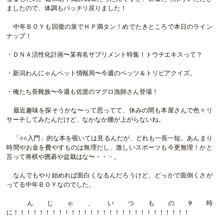
ましたので、体調もバッチリ戻りました！
中年ＢＯＹも回復の泉でＨＰ満タン！めでたきところで本日のライン
ナップ！
・ＤＮＡ活性化計画〜某有名サプリメント特集！トウチエキスって？
・新潟わんにゃんペット情報局〜今週のペッツ＆トリビアクイズ。
・俺たち長靴族〜今週も佐渡のマグロ漁師さん登場！
最近趣味を探そうかな〜って思ってて、休みの間も本屋さんで色々リ
サーチしてみたんだけど、なかなか腰が上がらないね。
「○○入門」的な本を覗いては見るんだが、どれも一長一短。あんまり
時間やお金を費やすものは無理だし、激しいスポーツも今更無理！かと
言って将棋や囲碁や盆栽はな〜・・・。
なんでもやり始めれば面白くなるんだろうけど、どっかで面倒くさが
ってる中年ＢＯＹなのでした。
んじゃ、いつもの9時
に！！！！！！！！！！！！！！！！！！！！！！！！！！！！