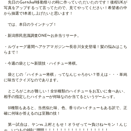
先日のGottcha!!移動祭りの時に作っていただいたのです！後程UKが
写真をアップするって言ってたので、見てやってください！希望者の中
から抽選で1本差し上げたいと思います！
では、本日のラインナップ！
・新潟県民意識調査ONE〜お弁当リサーチ。
・ルヴォーグ週間ヘアケアマガジン〜長谷川女史登場！髪の悩みはこち
らまで！
・今週の袋とじ〜新競技・ハイチュー将棋。
袋とじの「ハイチュー将棋」ってなんじゃろかい？答えは・・・単純
に味当てクイズなのであります。
ところがこれが難しい！全21種類のハイチューをお互いに食べあい、
相手の指定したハイチューが何味なのか当てるというゲームっす。
21種類もあると、当然似た味、色、香りのハイチューもある訳で、正
確に何味か答えるのは至難の技！
第一試合は、ヤンvs.上村ともせ！オラぜって〜負けね〜モン！んじ
ゃ、いつもの9時に!!!!!!!!!！！！！！！！！！！！！！！！！！