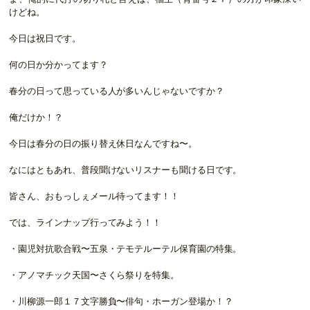
けどね。
今日は祝日です。
何の日か分かってます？
春分の日って思っている人が多いんじゃないですか？
俺だけか！？
今日は春分の日の振り替え休日なんですね〜。
なにはともあれ、普段聞けないリスナーも聞ける日です。
皆さん、おもっしぇメール待ってます！！
では、ラインナップ行ってみよう！！
・園児対抗歌合戦〜五泉・テモテルーテル保育園の特集。
・アノマチック天国〜さくら祭りを特集。
・川柳源一郎１７文字勝負〜俳句・ホーガン登場か！？