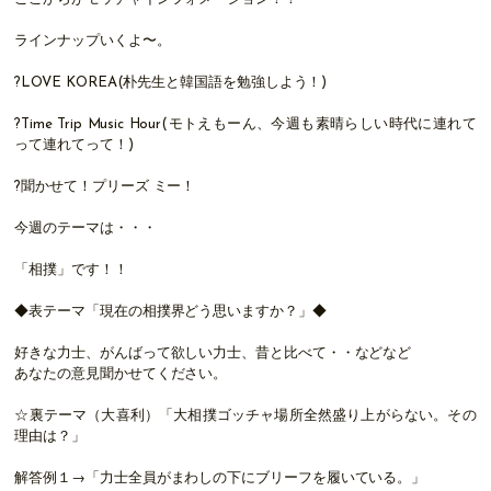
ラインナップいくよ〜。
?LOVE KOREA(朴先生と韓国語を勉強しよう！)
?Time Trip Music Hour(モトえもーん、今週も素晴らしい時代に連れて
って連れてって！)
?聞かせて！プリーズ ミー！
今週のテーマは・・・
「相撲」です！！
◆表テーマ「現在の相撲界どう思いますか？」◆
好きな力士、がんばって欲しい力士、昔と比べて・・などなど
あなたの意見聞かせてください。
☆裏テーマ（大喜利）「大相撲ゴッチャ場所全然盛り上がらない。その
理由は？」
解答例１→「力士全員がまわしの下にブリーフを履いている。」