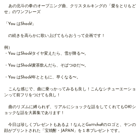
あの北斗の拳のオープニング曲、クリスタルキングの「愛をとりもど
せ」のワンフレーズ
「You はShock!」
の続きを高らかに歌い上げてもらおうって企画です！
例）
・You はShock!タイヤ変えたら、雪が降る〜。
・You はShock!麦茶飲んだら、そばつゆだ〜。
・You はShock!年とともに、早くなる〜。
こんな感じで、曲に乗っかってみるも良し！こんなシチューエーショ
ンって前フリをつけても良し！
曲のリズムに縛られず、リアルにショックな話をしてくれてもOK!シ
ョックな話を大募集であります！
今日は珍しくプレゼントもあるよ！なんとGottcha!!のロゴと、ヤンの
顔がプリントされた「宝焼酎・JAPAN」を１本プレゼントです。