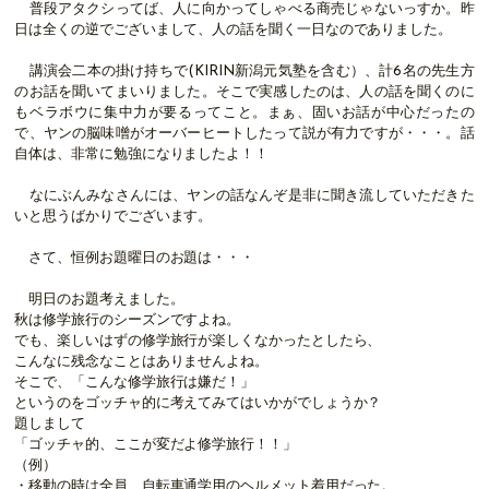
普段アタクシってば、人に向かってしゃべる商売じゃないっすか。昨
日は全くの逆でございまして、人の話を聞く一日なのでありました。
講演会二本の掛け持ちで(KIRIN新潟元気塾を含む）、計6名の先生方
のお話を聞いてまいりました。そこで実感したのは、人の話を聞くのに
もベラボウに集中力が要るってこと。まぁ、固いお話が中心だったの
で、ヤンの脳味噌がオーバーヒートしたって説が有力ですが・・・。話
自体は、非常に勉強になりましたよ！！
なにぶんみなさんには、ヤンの話なんぞ是非に聞き流していただきた
いと思うばかりでございます。
さて、恒例お題曜日のお題は・・・
明日のお題考えました。
秋は修学旅行のシーズンですよね。
でも、楽しいはずの修学旅行が楽しくなかったとしたら、
こんなに残念なことはありませんよね。
そこで、「こんな修学旅行は嫌だ！」
というのをゴッチャ的に考えてみてはいかがでしょうか？
題しまして
「ゴッチャ的、ここが変だよ修学旅行！！」
（例）
・移動の時は全員、自転車通学用のヘルメット着用だった。