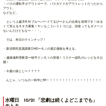
・バスの運転手がアウトローで、バスガイドがアウトレットだったから
アウト。
などなど。
という上越市R.N.ブルーバードてるぴ〜さんの企画を採用です！ゆる
くて笑えるネタ大募集！ヤンもこういうトコには、頭使ってもダメージ
ないんだけどもな〜・・・。
では、本日のラインナップ！
・新潟県民意識調査ONE〜モノの適正価格を考える。
・越後魂料理教室〜味平クン久々の登場！リスナー諸氏のレシピを大公
開！
・今週の袋とじ〜？？？？
んじゃ、いつもの一時半に!!!!!！！！！！！！！！！！！！！！！！！
水曜日 10/21 「悲劇は続くよどこまでも」