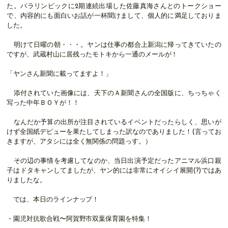
た。パラリンピックに2期連続出場した佐藤真海さんとのトークショー
で、内容的にも面白いお話が一杯聞けまして、個人的に満足しておりま
した。
明けて日曜の朝・・・。ヤンは仕事の都合上新潟に帰ってきていたの
ですが、武蔵村山に居残ったモトキから一通のメールが！
「ヤンさん新聞に載ってますよ！」
添付されていた画像には、天下のＡ新聞さんの全国版に、ちっちゃく
写った中年ＢＯＹが！！
なんだか予算の出所が注目されているイベントだったらしく、思いが
けず全国紙デビューを果たしてしまった訳なのでありました！(言ってお
きますが、アタシには全く無関係の問題っす。）
その辺の事情を考慮してなのか、当日出演予定だったアニマル浜口親
子はドタキャンしてましたが、ヤン的には非常にオイシイ展開(?)ではあ
りましたな。
では、本日のラインナップ！
・園児対抗歌合戦〜阿賀野市双葉保育園を特集！