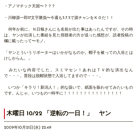
・アノマチック天国〜？？？
・川柳源一郎17文字勝負〜今週も5.7.5で源チャンをＫＯだ！！
何年か前に、Ｎ日報さんにも名前が出た事はあったんですが、その時
は、ヤンが出演した番組を見た視聴者の方が送った感想が、読者投稿の
欄に載ったって〜モノ。
「ヤンとういうリポーターはいかがなものか。帽子を被っての入浴とは
けしからん。」
みたいな内容でした。スミマセン！あれはＴＶ的な演出なん
で・・・。普段は脱帽状態で入浴してますので・・・。
いつか「キラリ！新潟人！」的な扱いで、紙面を賑わせてみたいもの
です。んじゃ、いつもの一時半に！！！！！！！！！！！！！！！
木曜日 10/22 「逆転の一日！」 ヤン
2009年10月21日(水) 22:49