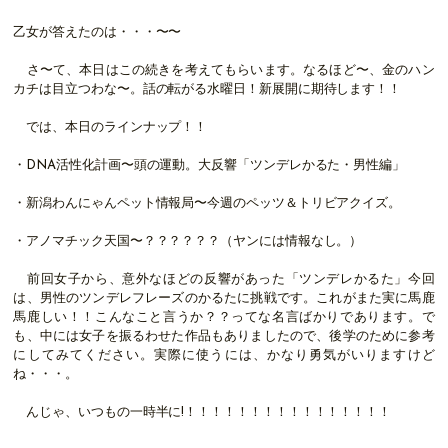
乙女が答えたのは・・・〜〜
さ〜て、本日はこの続きを考えてもらいます。なるほど〜、金のハン
カチは目立つわな〜。話の転がる水曜日！新展開に期待します！！
では、本日のラインナップ！！
・DNA活性化計画〜頭の運動。大反響「ツンデレかるた・男性編」
・新潟わんにゃんペット情報局〜今週のペッツ＆トリビアクイズ。
・アノマチック天国〜？？？？？？（ヤンには情報なし。）
前回女子から、意外なほどの反響があった「ツンデレかるた」今回
は、男性のツンデレフレーズのかるたに挑戦です。これがまた実に馬鹿
馬鹿しい！！こんなこと言うか？？ってな名言ばかりであります。で
も、中には女子を振るわせた作品もありましたので、後学のために参考
にしてみてください。実際に使うには、かなり勇気がいりますけど
ね・・・。
んじゃ、いつもの一時半に!！！！！！！！！！！！！！！！！