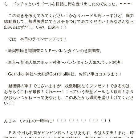
ら、ゴッチャというゴールを目指し街を走り出したのであった。〜〜〜
この続きを考えてみてください！かなりハードル高いっすけど、脳力
総動員して、無理矢理にでもオチをつけてみてください！みなさんなら
出来るはずだ！！いや、出来る！！
では、本日のラインナップっす！
・新潟県民意識調査ＯＮＥ〜バレンタインの意識調査。
・東京vs.新潟人気スポット対決〜バレンタイン人気スポット対決！
・Gottcha!!神社〜大好評Gottcha!!神社。お願い事はコチラまで！
越後魂の軍手でございますが、枚数制限なくプレゼントできるのは、
おそらくこれが最後！くれ〜〜！！っていう熱意メールも大歓迎！ネタ
がおもいつかね〜ってあなたも、このあたかも週間を盛り上げてくださ
い！！
んじゃ、いつもの一時半に！！！！！！！！！！！！！！！
ＰＳ.今日も乳首がビンビン君へ！とりあえず、今は大丈夫！また、時