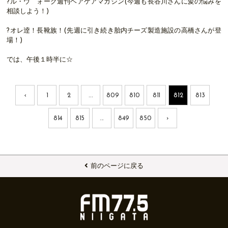
?ル・ウ゛ォーグ週刊ヘアケアマガジン(今週も長谷川さんに髪の悩みを
相談しよう！)
?オレ逹！長靴族！(先週に引き続き胎内チーズ製造施設の高橋さんが登
場！)
では、午後１時半に☆
‹
1
2
...
809
810
811
812
813
814
815
...
849
850
›
前のページに戻る