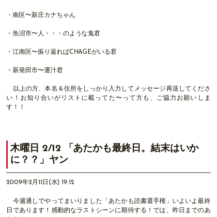
・南区〜新庄カナちゃん
・魚沼市〜人・・・のような鬼君
・江南区〜振り返ればCHAGEがいる君
・新発田市〜運汁君
以上の方、本名＆住所をしっかり入力してメッセージ再送してくださ
い！お知り合いがリストに載ってた〜って方も、ご協力お願いしま
す！！
木曜日 2/12 「あたかも最終日。結末はいか
に？？」ヤン
2009年2月11日(水) 19:12
今週通しでやってまいりました「あたかも読書選手権」いよいよ最終
日であります！感動的なラストシーンに期待する！では、昨日までのあ