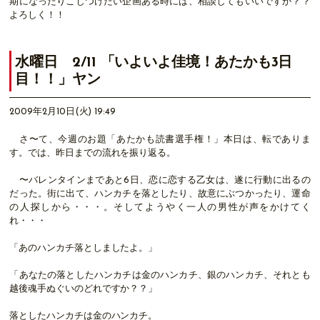
期になったりこじつけたい企画ある時には、相談してもいいですか？？
よろしく！！
水曜日 2/11 「いよいよ佳境！あたかも3日
目！！」ヤン
2009年2月10日(火) 19:49
さ〜て、今週のお題「あたかも読書選手権！」本日は、転でありま
す。では、昨日までの流れを振り返る。
〜バレンタインまであと6日、恋に恋する乙女は、遂に行動に出るの
だった。街に出て、ハンカチを落としたり、故意にぶつかったり、運命
の人探しから・・・。そしてようやく一人の男性が声をかけてく
れ・・・
「あのハンカチ落としましたよ。」
「あなたの落としたハンカチは金のハンカチ、銀のハンカチ、それとも
越後魂手ぬぐいのどれですか？？」
落としたハンカチは金のハンカチ。