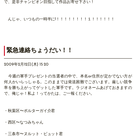
で、是非チャンピオン目指して作品お寄せ下さい！
んじゃ、いつもの一時半に!！！！！！！！！１！！！！！！
緊急連絡ちょうだい！！
2009年2月12日(木) 15:20
今週の軍手プレゼントの当選者の中で、本名or住所が定かでない方が
何人かいらっしゃる。このままでは発送困難でございます。厳しい競争
率を勝ち上がってゲットした軍手です。ラジオネームあげておきますの
で、俺じゃ！私よ！ってかたは、ご一報ください。
・秋葉区〜ポルターガイ介君
・西区〜なつみちゃん
・三条市〜ヌルット・ピュット君