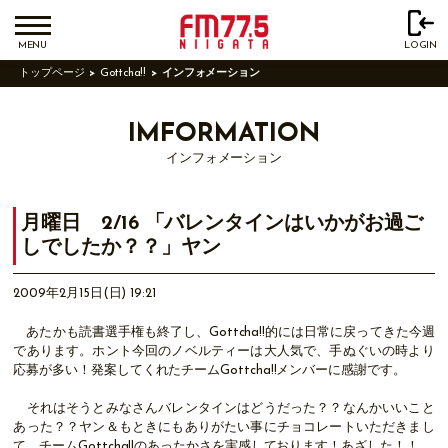
MENU
LOGIN
トップページ
Gottcha!!
インフォメーション
IMFORMATION
インフォメーション
月曜日 2/16 「バレンタインはいかがお過ご
しでしたか？？」ヤン
2009年2月15日(日) 19:21
あたかも読書選手権も終了し、Gottcha!!的には日常に戻ってきた今週
であります。ホント今回のノベルティーは大人気で、手ぬぐいの時より
応募が多い！発案してくれたチームGottcha!!メンバーに感謝です。
それはそうとみなさんバレンタインはどうだった？？なんかいいこと
あった？？ヤン＆もときにもありがたい事にチョコレートいただきまし
て、チームGottcha!!のあったかさを実感しております！あざした！！