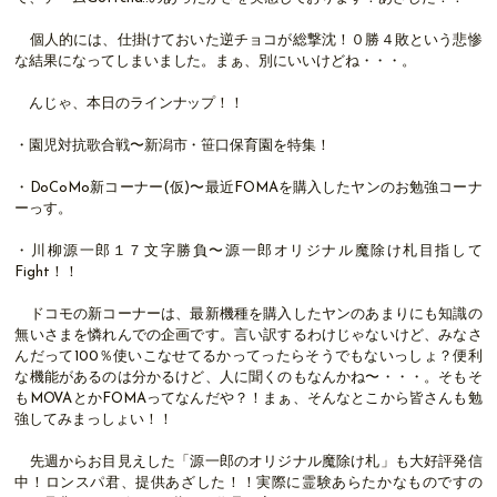
個人的には、仕掛けておいた逆チョコが総撃沈！０勝４敗という悲惨
な結果になってしまいました。まぁ、別にいいけどね・・・。
んじゃ、本日のラインナップ！！
・園児対抗歌合戦〜新潟市・笹口保育園を特集！
・DoCoMo新コーナー(仮)〜最近FOMAを購入したヤンのお勉強コーナ
ーっす。
・川柳源一郎１７文字勝負〜源一郎オリジナル魔除け札目指して
Fight！！
ドコモの新コーナーは、最新機種を購入したヤンのあまりにも知識の
無いさまを憐れんでの企画です。言い訳するわけじゃないけど、みなさ
んだって100％使いこなせてるかってったらそうでもないっしょ？便利
な機能があるのは分かるけど、人に聞くのもなんかね〜・・・。そもそ
もMOVAとかFOMAってなんだや？！まぁ、そんなとこから皆さんも勉
強してみまっしょい！！
先週からお目見えした「源一郎のオリジナル魔除け札」も大好評発信
中！ロンスパ君、提供あざした！！実際に霊験あらたかなものですの