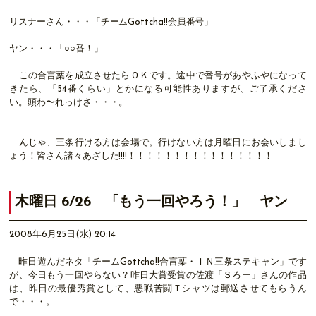
リスナーさん・・・「チームGottcha!!会員番号」
ヤン・・・「○○番！」
この合言葉を成立させたらＯＫです。途中で番号があやふやになって
きたら、「54番くらい」とかになる可能性ありますが、ご了承くださ
い。頭わ〜れっけさ・・・。
んじゃ、三条行ける方は会場で。行けない方は月曜日にお会いしまし
ょう！皆さん諸々あざした!!!!！！！！！！！！！！！！！！！！
木曜日 6/26 「もう一回やろう！」 ヤン
2008年6月25日(水) 20:14
昨日遊んだネタ「チームGottcha!!合言葉・ＩＮ三条ステキャン」です
が、今日もう一回やらない？昨日大賞受賞の佐渡「Ｓろー」さんの作品
は、昨日の最優秀賞として、悪戦苦闘Ｔシャツは郵送させてもらうん
で・・・。