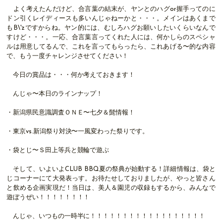
よく考えたんだけど、合言葉の結末が、ヤンとのハグor握手ってのに
ドン引くレイディースも多いんじゃねーかと・・・。メインはあくまで
もB\'zですからね。ヤン的には、むしろハグお願いしたいくらいなんで
すけど・・・。一応、合言葉言ってくれた人には、何かしらのスペシャ
ルは用意してるんで、これを言ってもらったら、これあげる〜的な内容
で、もう一度チャレンジさせてください！
今日の賞品は・・・何か考えておきます！
んじゃ〜本日のラインナップ！
・新潟県民意識調査ＯＮＥ〜七夕＆髭情報！
・東京vs.新潟祭り対決〜一風変わった祭りです。
・袋とじ〜Ｓ田上等兵と競輪で遊ぶ
そして、いよいよCLUB BBQ夏の祭典が始動する！詳細情報は、袋と
じコーナーにて大発表っす。お待たせしておりましたが、やっと皆さん
と飲める企画実現だ！当日は、美人＆園児の収録もするから、みんなで
遊ぼうぜい！！！！！！！！
んじゃ、いつもの一時半に！！！！！！！！！！！！！！！！！！