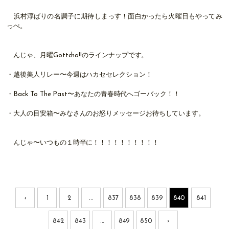
浜村淳ばりの名調子に期待しまっす！面白かったら火曜日もやってみ
っぺ。
んじゃ、月曜Gottcha!!のラインナップです。
・越後美人リレー〜今週はハカセセレクション！
・Back To The Past〜あなたの青春時代へゴーバック！！
・大人の目安箱〜みなさんのお怒りメッセージお待ちしています。
んじゃ〜いつもの１時半に！！！！！！！！！！
‹
1
2
...
837
838
839
840
841
842
843
...
849
850
›