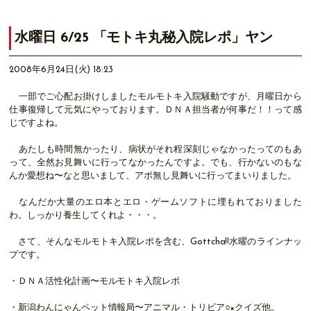
水曜日 6/25 「モトキ丸秘入院レポ」ヤン
2008年6月24日(火) 18:23
一部でご心配お掛けしましたモルモトキ入院騒動ですが、月曜日から
仕事復帰して元気にやっております。ＤＮＡ担当者が何事だ！！って感
じですよね。
あたしも時間無かったり、病状がそれ程深刻じゃなかったってのもあ
って、全然お見舞いに行ってなかったんですよ。でも、行かないのもな
んか愛想ね〜なと思いまして、アポ無し見舞いに行ってまいりました。
なんだか大量のエロ本とエロ・ゲームソフトに埋もれておりました
わ。しっかり養生してくれよ・・・。
さて、そんなモルモトキ入院レポを含む、Gottcha!!水曜のラインナッ
プです。
・ＤＮＡ活性化計画〜モルモトキ入院レポ
・新潟わんにゃんペット情報局〜アニマル・トリビア○×クイズ他。