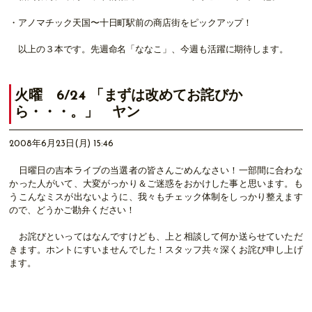
・アノマチック天国〜十日町駅前の商店街をピックアップ！
以上の３本です。先週命名「ななこ」、今週も活躍に期待します。
火曜 6/24 「まずは改めてお詫びか
ら・・・。」 ヤン
2008年6月23日(月) 15:46
日曜日の吉本ライブの当選者の皆さんごめんなさい！一部間に合わな
かった人がいて、大変がっかり＆ご迷惑をおかけした事と思います。も
うこんなミスが出ないように、我々もチェック体制をしっかり整えます
ので、どうかご勘弁ください！
お詫びといってはなんですけども、上と相談して何か送らせていただ
きます。ホントにすいませんでした！スタッフ共々深くお詫び申し上げ
ます。