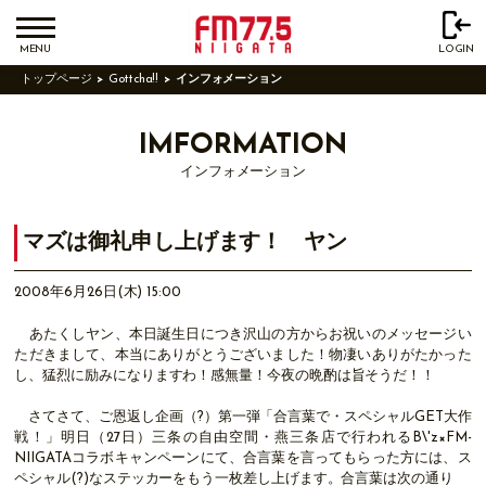
MENU
LOGIN
トップページ
Gottcha!!
インフォメーション
IMFORMATION
インフォメーション
マズは御礼申し上げます！ ヤン
2008年6月26日(木) 15:00
あたくしヤン、本日誕生日につき沢山の方からお祝いのメッセージい
ただきまして、本当にありがとうございました！物凄いありがたかった
し、猛烈に励みになりますわ！感無量！今夜の晩酌は旨そうだ！！
さてさて、ご恩返し企画（?）第一弾「合言葉で・スペシャルGET大作
戦！」明日（27日）三条の自由空間・燕三条店で行われるB\'z×FM-
NIIGATAコラボキャンペーンにて、合言葉を言ってもらった方には、ス
ペシャル(?)なステッカーをもう一枚差し上げます。合言葉は次の通り