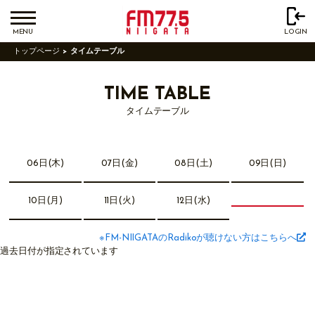
MENU
LOGIN
トップページ
タイムテーブル
TIME TABLE
タイムテーブル
06日(木)
07日(金)
08日(土)
09日(日)
10日(月)
11日(火)
12日(水)
※FM-NIIGATAのRadikoが聴けない方はこちらへ
過去日付が指定されています