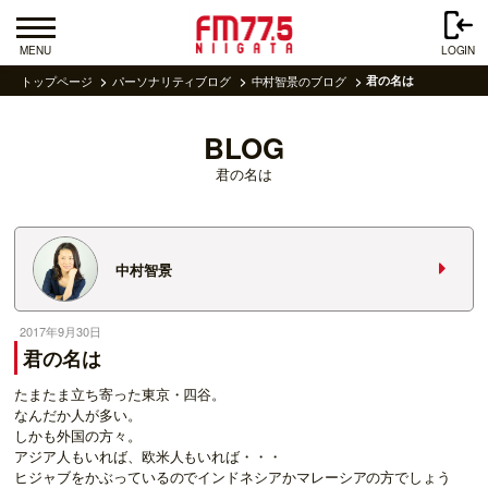
MENU
LOGIN
トップページ
パーソナリティブログ
中村智景のブログ
君の名は
BLOG
君の名は
中村智景
2017年9月30日
君の名は
たまたま立ち寄った東京・四谷。
なんだか人が多い。
しかも外国の方々。
アジア人もいれば、欧米人もいれば・・・
ヒジャブをかぶっているのでインドネシアかマレーシアの方でしょう