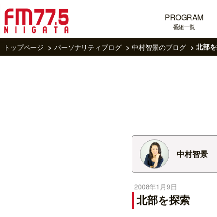
PROGRAM
番組一覧
トップページ
パーソナリティブログ
中村智景のブログ
北部を
中村智景
2008年1月9日
北部を探索