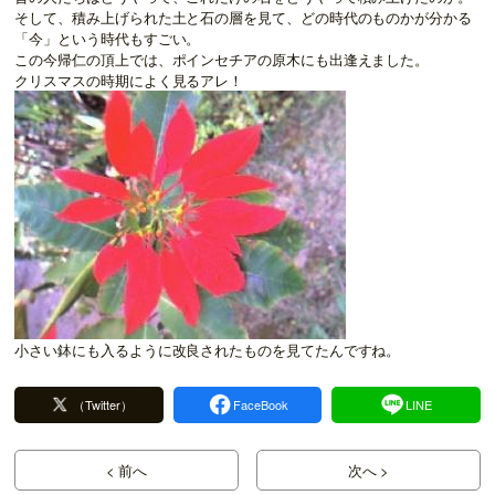
そして、積み上げられた土と石の層を見て、どの時代のものかが分かる
「今」という時代もすごい。
この今帰仁の頂上では、ポインセチアの原木にも出逢えました。
クリスマスの時期によく見るアレ！
小さい鉢にも入るように改良されたものを見てたんですね。
（Twitter）
FaceBook
LINE
< 前へ
次へ >