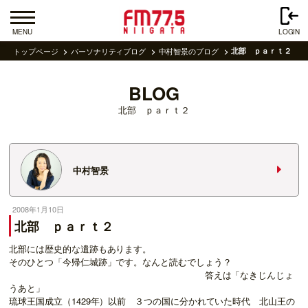
MENU
LOGIN
トップページ
パーソナリティブログ
中村智景のブログ
北部 ｐａｒｔ２
BLOG
北部 ｐａｒｔ２
中村智景
2008年1月10日
北部 ｐａｒｔ２
北部には歴史的な遺跡もあります。
そのひとつ「今帰仁城跡」です。なんと読むでしょう？
答えは「なきじんじょ
うあと」
琉球王国成立（1429年）以前 ３つの国に分かれていた時代 北山王の