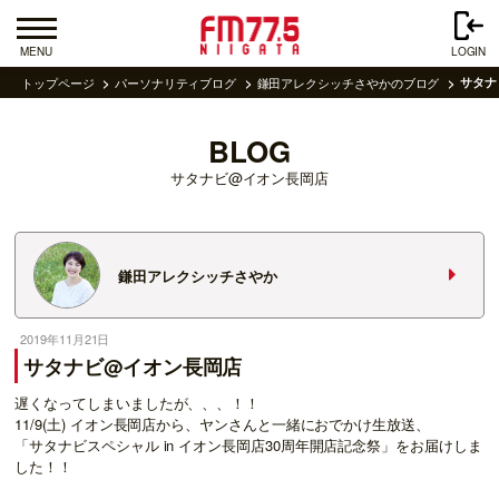
MENU
LOGIN
トップページ
パーソナリティブログ
鎌田アレクシッチさやかのブログ
サタナ
BLOG
サタナビ@イオン長岡店
鎌田アレクシッチさやか
2019年11月21日
サタナビ@イオン長岡店
遅くなってしまいましたが、、、！！
11/9(土) イオン長岡店から、ヤンさんと一緒におでかけ生放送、
「サタナビスペシャル in イオン長岡店30周年開店記念祭」をお届けしま
した！！