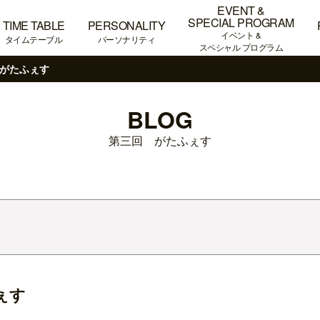
EVENT &
SPECIAL PROGRAM
TIME TABLE
PERSONALITY
イベント &
タイムテーブル
パーソナリティ
スペシャル プログラム
がたふぇす
BLOG
第三回 がたふぇす
ぇす