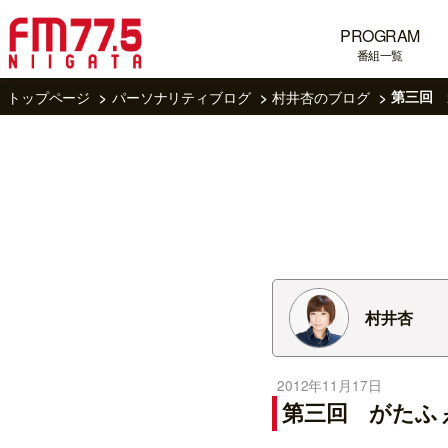
PROGRAM
番組一覧
トップページ
パーソナリティブログ
村井杏のブログ
第三回 
村井杏
2012年11月17日
第三回 がたふ