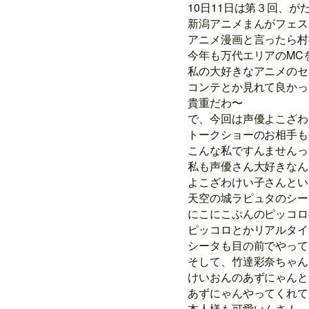
10日11日は第３回、が
新潟アニメまんがフェス
アニメ漫画と言ったら村
今年も万代エリアのMC
私の大好きなアニメのセ
コンテとか見れて良かっ
貴重だわ〜
で、今回は声優よこざわ
トークショーのお相手も
こんな私ですんませんっ
私も声優さん大好きなん
よこざわけい子さんとい
天空の城ラピュタのシー
にこにこぷんのピッコロ
ピッコロとかリアルタイ
シータも目の前でやって
そして、竹達彩奈ちゃん
けいおんのあずにゃんと
あずにゃんやってくれて
本人様も可愛いんさ！