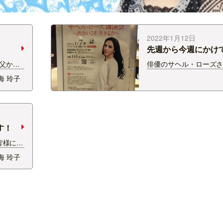
2022年1月12日
先週から今週にかけ
父か
俳優のサヘル・ローズ
た。 シ
を聴講しました。 お話
海 玲子
ポーチ！
ん、その美貌と美しい
きもお
トを射抜かれました。 
チとし
潟伊勢丹のイベントに
見る…
そうです。 新潟市の白
初詣にも行き…
す！
皆様にと
。 本年
海 玲子
ま