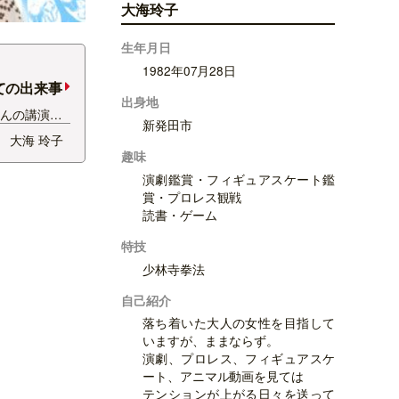
大海玲子
生年月日
1982年07月28日
ての出来事
出身地
さんの講演会
新発田市
しはもちろ
大海 玲子
鼻濁音にハー
趣味
今週末も、新
演劇鑑賞・フィギュアスケート鑑
ご出演される
賞・プロレス観戦
山神社に、
読書・ゲーム
特技
少林寺拳法
自己紹介
落ち着いた大人の女性を目指して
いますが、ままならず。
演劇、プロレス、フィギュアスケ
ート、アニマル動画を見ては
テンションが上がる日々を送って