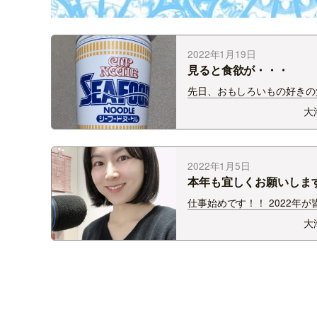
2022年1月19日
見ると食欲が・・・
先日、おもしろいもの好きの
ら、こんなものをもらいまし
大
ーフードヌードルの・・・ 
すごくカワイイ！！ 注意書
もしろいです。 普通にポー
て使おうとしたのですが、 
2022年1月5日
本年も宜しくお願いしま
仕事始めです！！ 2022年が
って良い年になりますように
大
も何卒よろしくお願いいたし
す！！