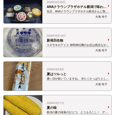
2024年8月29日
ANAクラウンプラザホテル新潟で味わう
デザートコース
先日、ANAクラウンプラザホテル新潟さんに取材
でお邪魔させていただきました！ ご紹介したのは
大海 玲子
「アシェット・デセール・コース＜夏＞」 デザー
ト７品のフルコースで、これまでも何回か開催し
ている企画です。 今回は燕市製のカトラ…
2024年8月19日
新発田名物
スギサキのアイス 神明神社隣のお店は残念ながら
閉店してしまって、 いまは市内の和菓子屋さんが
大海 玲子
事業を引き継いでいます。 そんなスギサキのア
イス、最近では、新発田のイオンでも買えるとの
ことで、お盆に味わいました…
2024年8月8日
夏はツルっと
暑い日が続いていますね。 冷たくさっぱりとした
ものが食べたいなぁと思い、 昨日のお昼ご飯は、
大海 玲子
十日町市の玉垣製麺所さんのうどんにしました！
こしがあって、ツルっとのどこしが良くて、と
ても美味しかったです！ ツ…
2024年8月1日
夏の味
新潟の夏の味覚のひとつ、とうもろこし！ デイ