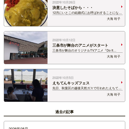
2022年10月26日
決意したそばから・・・
12月にいとこの結婚式にお呼ばれすることにな
り、 だらしない姿は見せられない！とダイエット
大海 玲子
を決意した大海です。 10歳以上年下のいとこ
に、「おばちゃんになったなぁ」と 思われたくな
い、変な意地でございますｗ …
2022年10月12日
三条市が舞台のアニメがスタート
三条市が舞台のオリジナルTVアニメ『Do It
Yourself!! -どぅ―・いっと・ゆあせるふｰ』の放送
大海 玲子
が、 今月から始まりました！！ 県内での地上波
初回放送があった10月9日（日）、三条市の「ま
ちやま」で開催された…
2022年10月5日
えちてんキッズフェス
先日、秋葉区の越後天然ガスで行われたえちてん
キッズフェスの、 キッズDJ体験に参加させてい
大海 玲子
ただきました！ 私の役割は、DJ体験をしている
子どもさんたちのお手伝い！だったんですが、 み
んなとっても上手で、毎年…
過去の記事
2026年08月