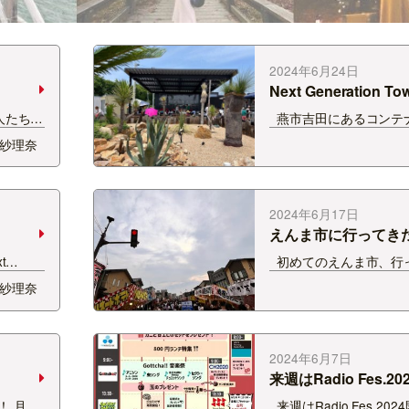
2024年6月24日
Next Generation To
人たちと
燕市吉田にあるコンテ
風の、
並ぶアメリカンな場所、 N
紗理奈
 行った
Generation Townが
くよか
を迎えたとのことで、 
ベントのMCでお邪魔し
ー！ &nbs…
2024年6月17日
えんま市に行ってき
t
初めてのえんま市、行
します☆
すんごい露店の量、す
紗理奈
メリカ
量・・・ 土曜日に行っ
できた
本当に大盛り上がりでした
に帰っ
上の露店があるんだとか
ないってｗ…
2024年6月7日
来週はRadio Fes.202
中！ 月曜
来週はRadio Fes.20