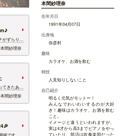
本間紗理奈
生年月日
1991年04月07日
wn♪
出身地
ナがずらりと
弥彦村
ext
本間紗理奈
オープン一周年
趣味
そのお祝いイ
カラオケ、お酒を飲む
てきました
特技
た
人見知りしないこと
ってきたあ！
自己紹介
んごい人の
本間紗理奈
明るく元気がモットー！
たんですが、
みんなでわいわいするのが大好
！ 400以
き！趣味はカラオケ、お酒を飲む
？ 周り切れ
こと。
イメージと違うといわれますが、
4🎉
実は4才から高3までピアノをやっ
ていたり、部活は吹奏楽部だった
24開催です！