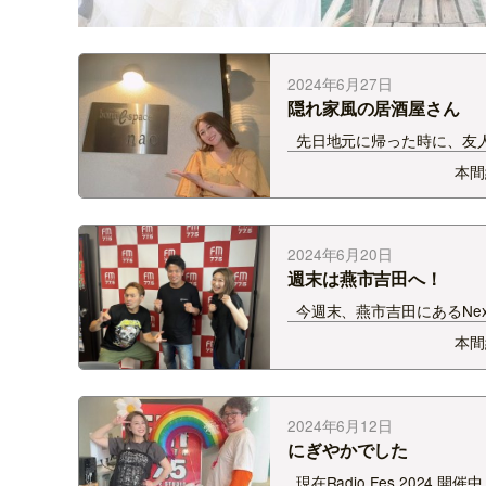
2024年6月27日
隠れ家風の居酒屋さん
先日地元に帰った時に、友
行った居酒屋さん。 隠れ家
本間
「おいしん房なお」さん！
ことなかったんですがすんご
ったのよー！！！ &n…
2024年6月20日
週末は燕市吉田へ！
今週末、燕市吉田にあるNex
Generation Townにお邪魔
本間
コンテナがたくさん並ぶ、ア
ン風なあの場所です！ 去年
んですが、実は以前一度実家
たときに寄ってい…
2024年6月12日
にぎやかでした
現在Radio Fes.2024 開催