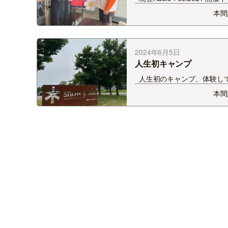
のSOUNDSPLASHは・・・
本間
りの本間＆関田コンビでお届
した☆ コンビ解消から1年
ほど？ ただ、日頃よく飲…
2024年6月5日
人生初キャンプ
人生初のキャンプ、体験し
た。 知り合いにキャンパー
本間
お誘いいただいたので、 せ
しと思っておんぶにだっこで(
んせキャンプの知識ゼロ！ぜ
お任せしちゃいました。 …