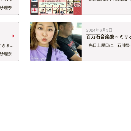
 久しぶ
各番組、プレゼントや
紗理奈
けしま
りだくさんでお届けしま
と3か月
SOUNDSPLASH担当
か賑やかになりそう・・
2024年6月3日
百万石音楽祭～ミリ
フェス～
てきまし
先日土曜日に、石川県へ
がいて、
由は！ミリオンロック
紗理奈
っかくだ
運転で🚗 最後にミリオ
笑) な
は5年前でした。（その
～んぶ
と） 久しぶりのフェス
と…